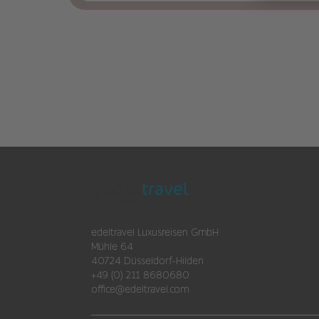
Inklusive Flug?
Flexible Reisedaten?
Reisebudget (pro Person in Euro)
An- und Abreise
Fragen und Wünsche
Mitreisende
E
E
edeltravel Luxusreisen GmbH
Mühle 64
E
40724 Düsseldorf-Hilden
+49 (0) 211 8680680
E
office@edeltravel.com