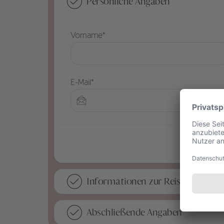
Persönliche Angaben
Vorname*
E-Mail*
Informationen zur Reise
Sie interessieren sich für:
Abschließende Angaben
Luxushotel „The Upper House“ in