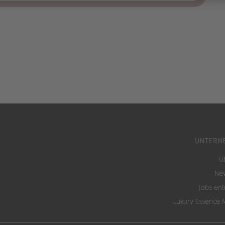
1
rwachsene
2
UNTERN
rwachsene
Ü
3
New
rwachsene
Jobs en
4
Luxury Essence 
rwachsene
5