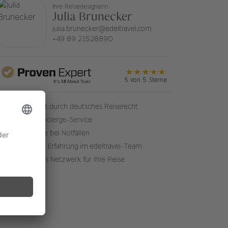
Ihre Reisedesignerin
Julia Brunecker
julia.brunecker@edeltravel.com
+49 89 21528890
5 von 5 Sterne
Sicherheit durch deutsches Reiserecht
24/7 Concierge-Service
Soforthilfe bei Notfällen
50+ Jahre Erfahrung im edeltravel-Team
Weltweites Netzwerk für Ihre Reise