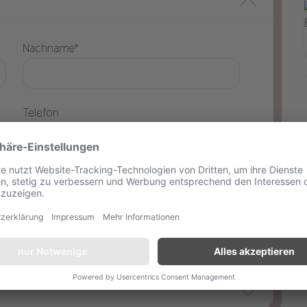
Nachname*
Telefon
weiter
 China