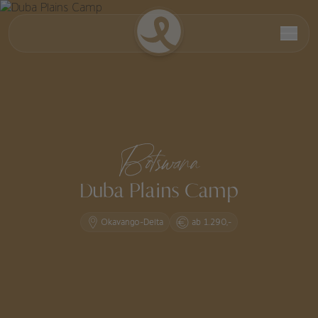
Botswana
Duba Plains Camp
Okavango-Delta
ab 1.290,-