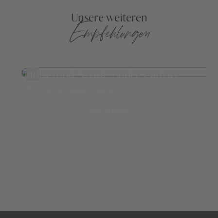
Unsere weiteren
Empfehlungen
andBeyond Savute Under Canvas
Chobe Nationalpark
ab 2.100,-
mehr erfahren