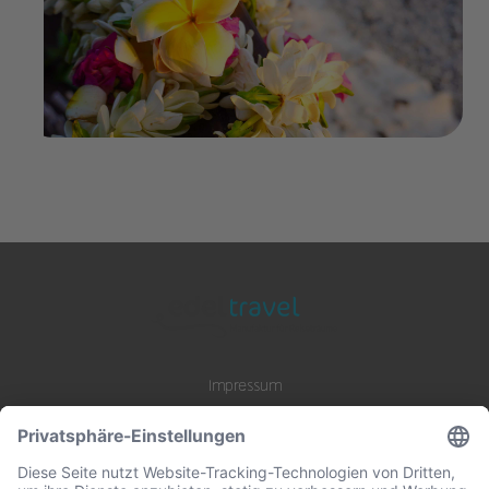
Auf der Suche nach dem unsichtbaren
Kribbeln
im Magazin weiterlesen
Impressum
Datenschutz
AGB
B2B Zusammenarbeit