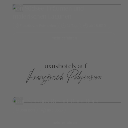
Von Südsee-Träumen und
malerischen Lagunen
Französisch-Polynesien
11 Tage
ab 18.850,-
mehr erfahren
Luxushotels auf
Französisch-Polynesien
Four Seasons Resort Bora Bora
Bora Bora
ab 1.365,-
mehr erfahren