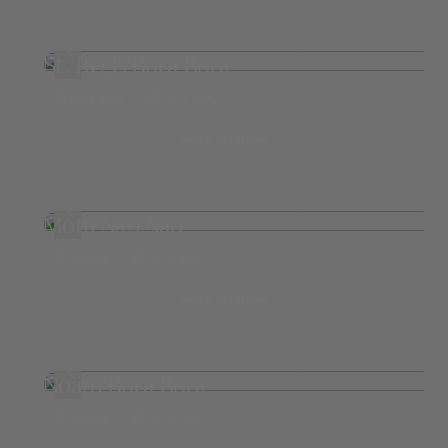
St. Regis Bora Bora
Bora Bora
ab 1.024,-
mehr erfahren
Motu Nao Nao
Raiatea
ab 5.800,-
mehr erfahren
Noam Bora Bora
Raiatea
ab 17.560,-