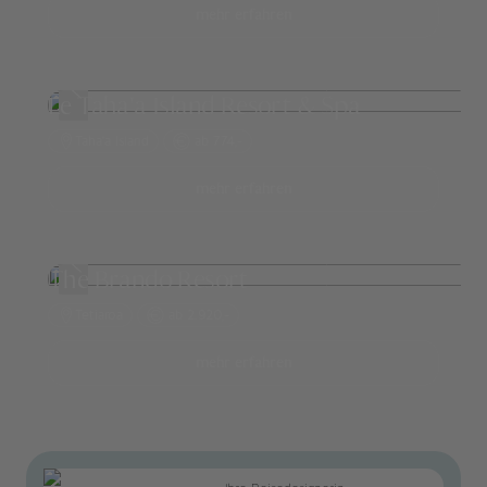
mehr erfahren
Le Taha'a Island Resort & Spa
Taha‘a Island
ab 774,-
mehr erfahren
The Brando Resort
Tetiaroa
ab 2.920,-
mehr erfahren