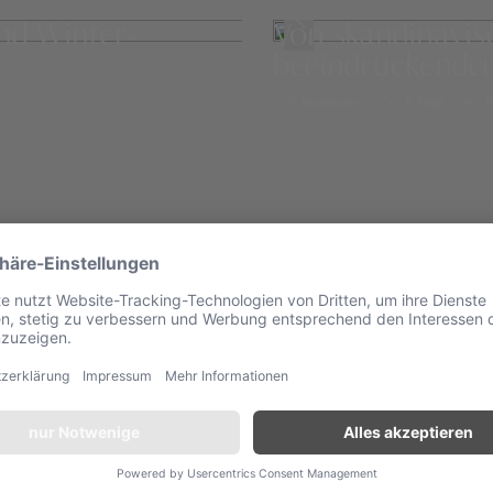
nd Winter-
Von skandinavi
beeindruckenden
Norwegen
7 Tage
P
Norwegen
Luxushotels in
esonderes Flair, sie bergen die Erinnerung an alte Wikingerze
erke sind für ihre mystische Wirkung bekannt, als hätten die nor
aus dem Jahr 1130. Die Black Church in Borgund gehört zu d
e im Kontrast dazu das prächtige Königsschloss in Oslo mit
 Auch Sie selbst residieren in einer Art Schloss, einem Domi