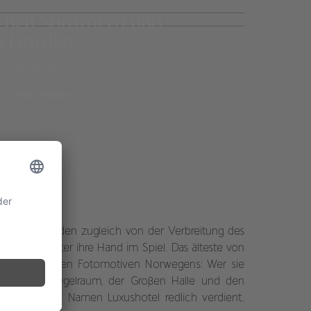
schen Sommern und
 Fjorden
reis auf Anfrage
mehr erfahren
iten und künden zugleich von der Verbreitung des
dischen Götter ihre Hand im Spiel. Das älteste von
en begehrtesten Fotomotiven Norwegens: Wer sie
 seinem Spiegelraum, der Großen Halle und den
zil, das den Namen Luxushotel redlich verdient.