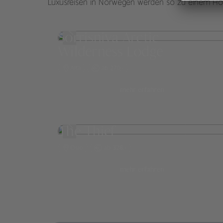
Luxusreisen in Norwegen werden so zu einem Hort
Sorrisniva Arctic
Wilderness Lodge
Alta
ab 270,-
mehr erfahren
The Thief
Oslo
ab 328,-
mehr erfahren