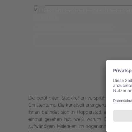
Von arktischen Ausflügen u
Surfen
Norwegen
11 Tage
ab 12.620,-
mehr erfahren
Die berühmten Stabkirchen versprühen ein ganz b
Christentums. Die kunstvoll arrangierten Holzbauw
ihnen befindet sich in Hopperstad, es stammt 
einmal gesehen hat, weiß, warum. Besuchen Si
aufwändigen Malereien im sogenannte Vogelraum.