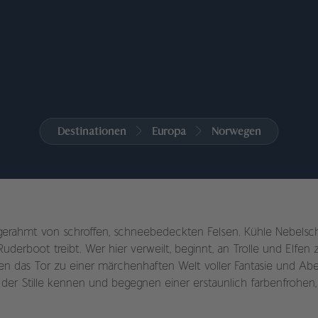
Destinationen
Europa
Norwegen
erahmt von schroffen, schneebedeckten Felsen. Kühle Nebels
Ruderboot treibt. Wer hier verweilt, beginnt, an Trolle und Elfen 
n das Tor zu einer märchenhaften Welt voller Fantasie und Aben
er Stille kennen und begegnen einer erstaunlich farbenfrohen,