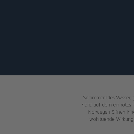
Schimmerndes Wasser, g
Fjord, auf dem ein rotes 
Norwegen öffnen Ihne
wohltuende Wirkung d