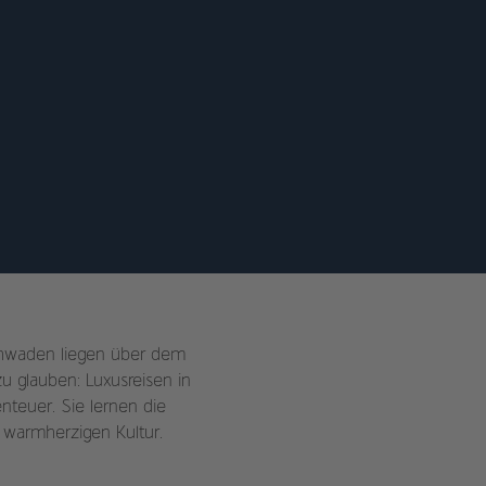
chwaden liegen über dem
zu glauben: Luxusreisen in
teuer. Sie lernen die
 warmherzigen Kultur.