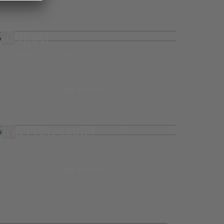
Nusfjord
Lofoten
ab 240,-
mehr erfahren
Hotel Brosundet
Ålesund
ab 139,-
mehr erfahren