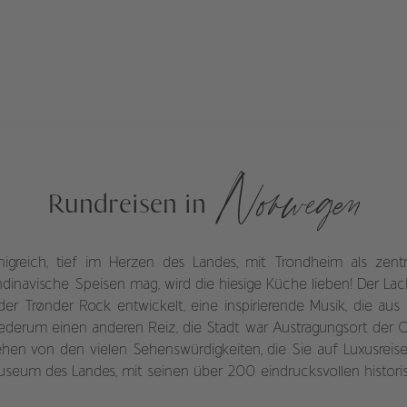
Norwegen
Rundreisen in
nigreich, tief im Herzen des Landes, mit Trondheim als zent
inavische Speisen mag, wird die hiesige Küche lieben! Der Lach
er Trønder Rock entwickelt, eine inspirierende Musik, die a
wiederum einen anderen Reiz, die Stadt war Austragungsort der O
ehen von den vielen Sehenswürdigkeiten, die Sie auf Luxusre
tmuseum des Landes, mit seinen über 200 eindrucksvollen histor