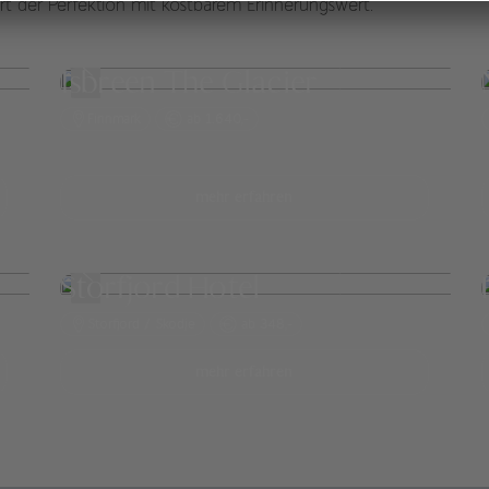
 der Perfektion mit kostbarem Erinnerungswert.
Isbreen The Glacier
Finnmark
ab 1.640,-
mehr erfahren
Storfjord Hotel
Storfjord / Skodje
ab 348,-
mehr erfahren