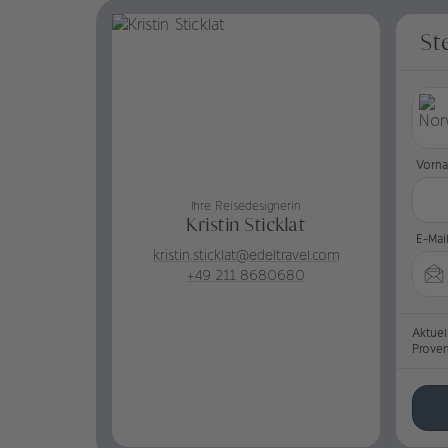
St
Vorn
Ihre Reisedesignerin
Kristin Sticklat
E-Mai
kristin.sticklat@edeltravel.com
+49 211 8680680
Aktuel
Prove