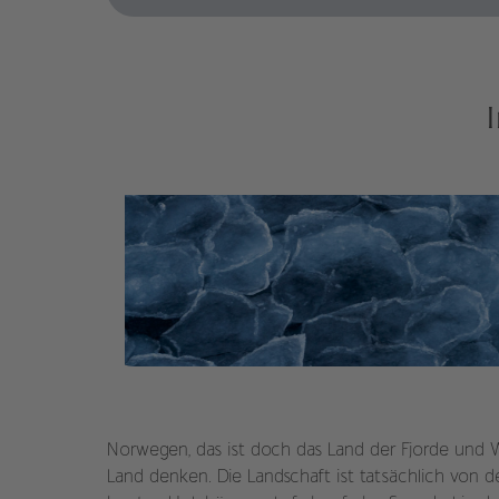
Once in a Lifetime: Till
Bruneckers einmaliges
Nordpol-Erlebnis
im Magazin weiterle
Norwegen, das ist doch das Land der Fjorde und
Land denken. Die Landschaft ist tatsächlich von d