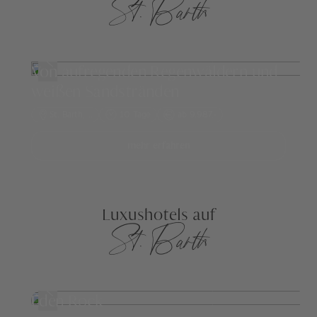
St. Barth
Von aufregenden Regenwäldern und
weißen Sandstränden
St. Barth
, …
10 Tage
ab 9.987,-
mehr erfahren
Luxushotels auf
St. Barth
Eden Rock