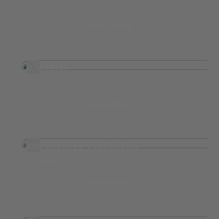
Baie de Saint Jean
ab 1.645,-
mehr erfahren
Le Sereno
Grand Cul De Sac
ab 1.029,-
mehr erfahren
Rosewood Le Guanahani
Gustavia
ab 1.155,-
mehr erfahren