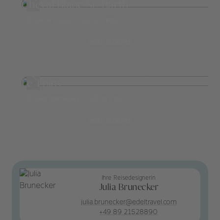
Cheval Blanc St. Barth
Isle de France
ab 2.895,-
mehr erfahren
Le Toiny
Saint Barthelemy
ab 1.397,-
mehr erfahren
Ihre Reisedesignerin
Julia Brunecker
julia.brunecker@edeltravel.com
+49 89 21528890