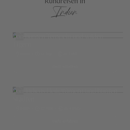
Rundreisen in
Indien
Von bunten Tempeln und wilden
Tigern
Indien
11 Tage
ab 7.160,-
mehr erfahren
Von Indiens Heiligtümern und bunten
Städten
Indien
12 Tage
ab 4.850,-
mehr erfahren