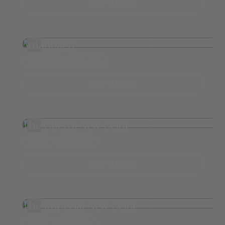
mehr erfahren
Amanbagh
Ajabgarh
ab 765,-
mehr erfahren
The Oberoi New Delhi
Delhi
ab 369,-
mehr erfahren
The Imperial New Delhi
Delhi
ab 215,-