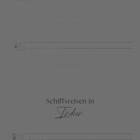
Udaipur
ab 620,-
mehr erfahren
Raffles Udaipur
Udaipur
mehr erfahren
Schiffsreisen in
Indien
Silver Moon