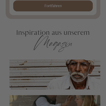
Fortfahren
Inspiration aus unserem
Magazin
A Letter to India: Maike Tornquist in
Indien
im Magazin weiterlesen
Six Senses Vana: Im Salwald von
Uttarakhand