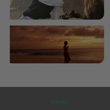
im Magazin weiterlesen
In 80 Momenten mit Julia Brunecker
um die Welt: Ihre persönliche
Reisewelt
im Magazin weiterlesen