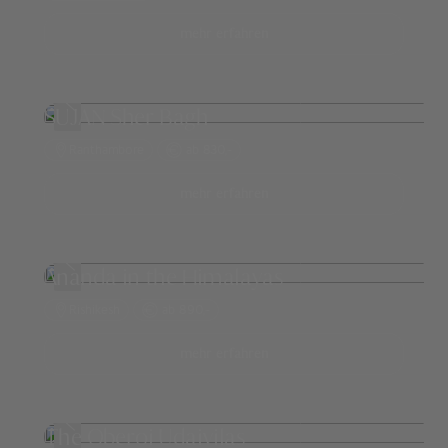
mehr erfahren
SUJAN Sher Bagh
Ranthambore
ab 830,-
mehr erfahren
Ananda in the Himalayas
Rishikesh
ab 890,-
mehr erfahren
The Oberoi Udaivilas