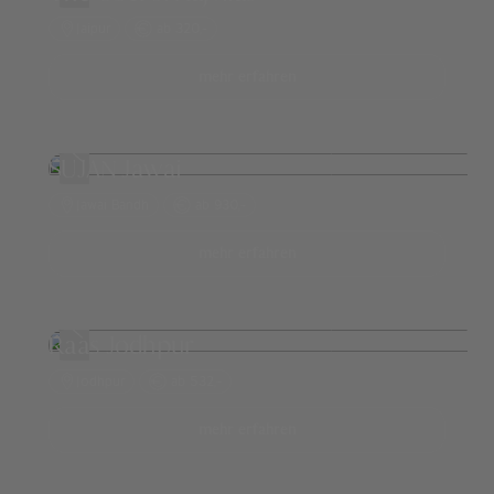
Jaipur
ab 320,-
mehr erfahren
SUJAN Jawai
Jawai Bandh
ab 930,-
mehr erfahren
Raas Jodhpur
Jodhpur
ab 532,-
mehr erfahren