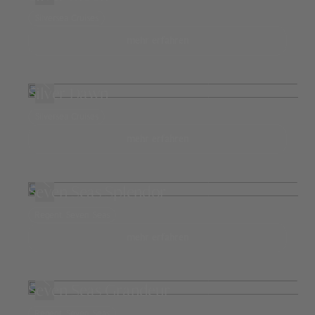
Silversea Cruises
mehr erfahren
Silver Dawn
Silversea Cruises
mehr erfahren
Seven Seas Splendor
Regent Seven Seas
mehr erfahren
Seven Seas Grandeur
Regent Seven Seas