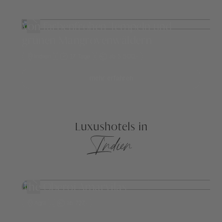
Von farbenfrohen Tempeln und
grünen Mangrovenwäldern
Indien
17 Tage
ab 5.500,-
mehr erfahren
Luxushotels in
Indien
The Oberoi Amarvilas
Agra
ab 727,-