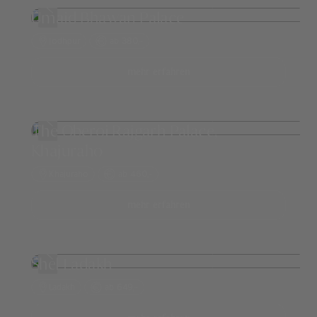
Umaid Bhawan Palace
Jodhpur
ab 380,-
mehr erfahren
The Oberoi Rajgarh Palace,
Khajuraho
Khajuraho
ab 460,-
mehr erfahren
Shel Ladakh
Ladakh
ab 649,-