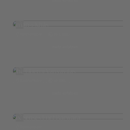
mehr erfahren
Aman-i-Khás
Ranthambore
ab 1.095,-
mehr erfahren
The Oberoi Vanyavilas
Ranthambore
ab 595,-
mehr erfahren
Six Senses Fort Barwara
Ranthambore