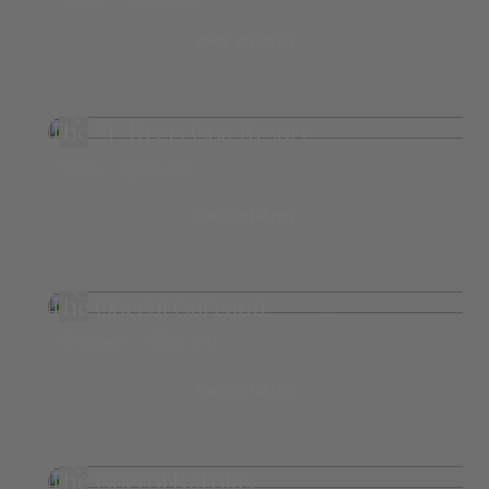
mehr erfahren
The St. Regis Goa Resort
Goa
ab 299,-
mehr erfahren
The Oberoi Gurgaon
Gurgaon
ab 271,-
mehr erfahren
The Oberoi Rajvilas