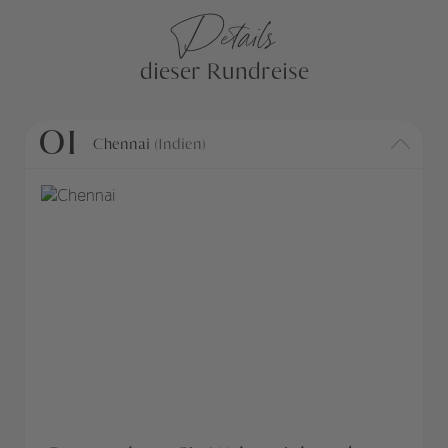
Details
dieser Rundreise
01
Chennai
(Indien)