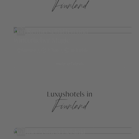
Finnland
Von Rentierschlitten und
winterlicher Magie
Finnland
7 Tage
ab 9.650,-
mehr erfahren
Luxushotels in
Finnland
Waldorf Astoria Helsinki