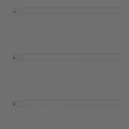
Reindeer Manor
Levi
ab 310,-
mehr erfahren
Arctic TreeHouse Hotel
Rovaniemi
ab 612,-
mehr erfahren
Aino Private Island
Schärenmeer
ab 413,-
mehr erfahren