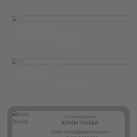
Le Champlain
Compagnie du Ponant
mehr erfahren
Seven Seas Mariner
Regent Seven Seas
mehr erfahren
Ihre Reisedesignerin
Kristin Sticklat
kristin.sticklat@edeltravel.com