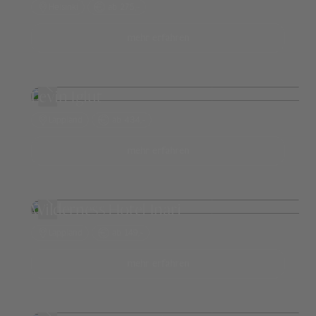
Helsinki
ab 275,-
mehr erfahren
Levin Iglut
Lappland
ab 434,-
mehr erfahren
Wilderness Hotel Inari
Lappland
ab 149,-
mehr erfahren