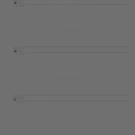
Octola Private Wilderness
Lappland
ab 2.660,-
mehr erfahren
Octola II
Lappland
ab 2.790,-
mehr erfahren
Skyra Retreat
Lappland
ab 630,-
mehr erfahren