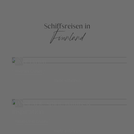
Schiffsreisen in
Finnland
Silver Dawn
Silversea Cruises
mehr erfahren
HANSEATIC spirit, nature &
inspiration
Hapag-Lloyd Cruises
mehr erfahren