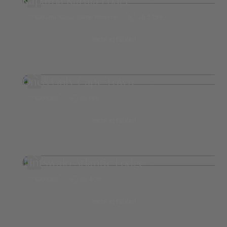
Kapama Karula Lodge
Kapama Karula Game Reserve
ab 2.189,-
mehr erfahren
One&Only Cape Town
Kapstadt
ab 786,-
mehr erfahren
Tintswalo Atlantic Lodge
Kapstadt
ab 406,-
mehr erfahren