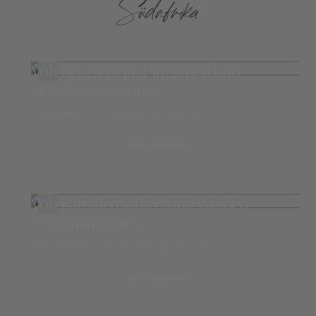
Südafrika
Von neugierigen Pinguinen und
exzellenten Weinen
Südafrika
13 Tage
ab 6.780,-
mehr erfahren
Von Familiensafaris und weißen
Traumstränden
Südafrika
, …
13 Tage
ab 13.940,-
mehr erfahren