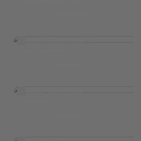
Madikwe Game Reserve
ab 1.266,-
mehr erfahren
Tintswalo Safari Lodge
Manyeleti Game Reserve
ab 4.454,-
mehr erfahren
Marataba Safari Lodge
Marakele National Park
ab 1.643,-
mehr erfahren