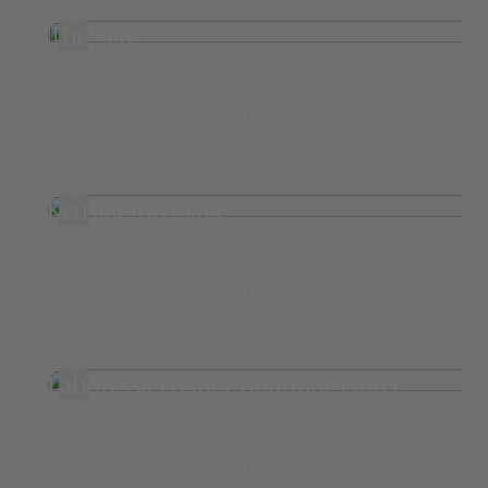
The Silo
Kapstadt
ab 1.205,-
mehr erfahren
Kensington Place
Kapstadt
ab 198,-
mehr erfahren
Labotessa Luxury Boutique Hotel
Kapstadt
ab 558,-
mehr erfahren