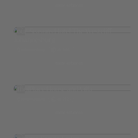
mehr erfahren
Four Seasons Hotel The Westcliff
Johannesburg
Johannesburg
ab 346,-
mehr erfahren
AtholPlace House and Villa
Johannesburg
ab 212,-
mehr erfahren