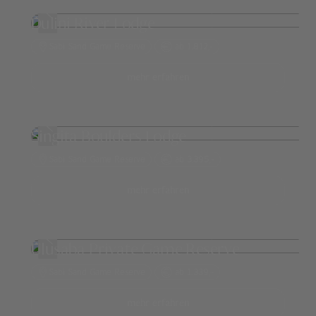
Dulini River Lodge
Sabi Sand Game Reserve
ab 1.812,-
mehr erfahren
Singita Boulders Lodge
Sabi Sand Game Reserve
ab 3.395,-
mehr erfahren
Ulusaba Private Game Reserve
Sabi Sand Game Reserve
ab 1.339,-
mehr erfahren