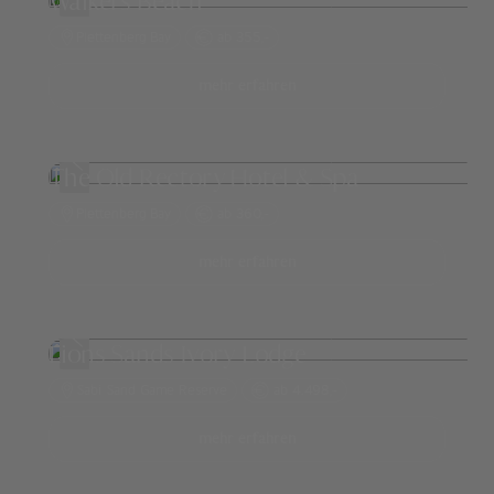
Walkers Beach
Plettenberg Bay
ab 355,-
mehr erfahren
The Old Rectory Hotel & Spa
Plettenberg Bay
ab 360,-
mehr erfahren
Lions Sands Ivory Lodge
Sabi Sand Game Reserve
ab 4.498,-
mehr erfahren