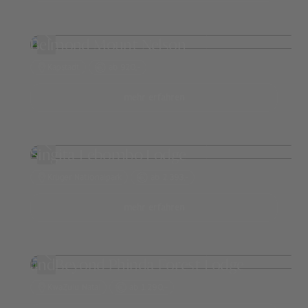
Belmond Mount Nelson
Kapstadt
ab 920,-
mehr erfahren
Singita Lebombo Lodge
Krüger Nationalpark
ab 2.393,-
mehr erfahren
andBeyond Phinda Forest Lodge
KwaZulu Natal
ab 1.290,-