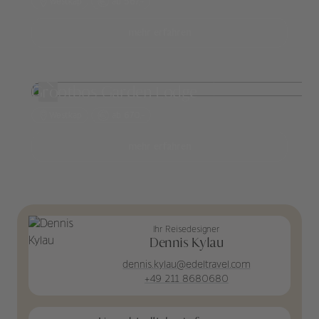
Westkap
ab 567,-
mehr erfahren
Grootbos Garden Lodge
Westkap
ab 670,-
mehr erfahren
Ihr Reisedesigner
Dennis Kylau
dennis.kylau@edeltravel.com
+49 211 8680680