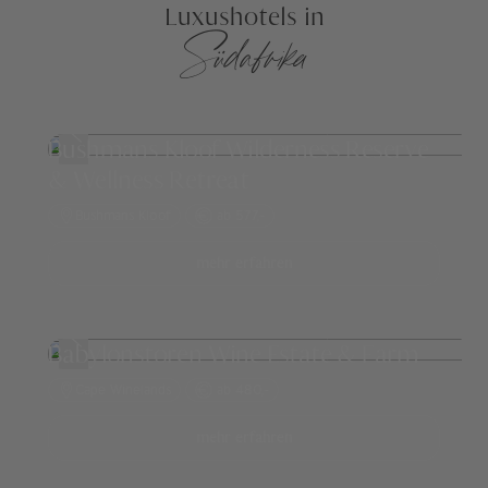
Luxushotels in
Südafrika
Bushmans Kloof Wilderness Reserve
& Wellness Retreat
Bushmans Kloof
ab 577,-
mehr erfahren
Babylonstoren Wine Estate & Farm
Cape Winelands
ab 480,-
mehr erfahren