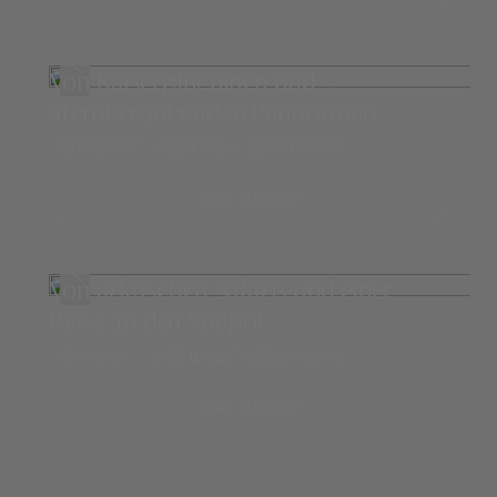
Von Kaiserpinguinen und
atemberaubenden Panoramen
Antarktis
, …
9 Tage
ab 68.500,-
mehr erfahren
Von arktischen Safaris und einer
Reise an den Südpol
Antarktis
, …
11 Tage
ab 95.500,-
mehr erfahren