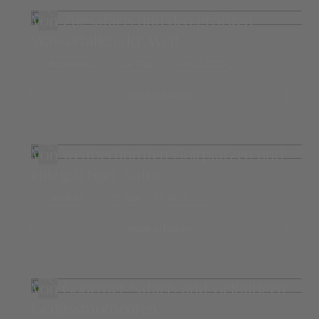
Von Zugsafaris und den größten
Wasserfällen der Welt
Botswana
, …
14 Tage
ab 16.350,-
mehr erfahren
Von weltberühmten Golfplätzen und
einzigartiger Natur
Südafrika
17 Tage
ab 15.535,-
mehr erfahren
Von Gourmet-Safaris und vielfältigen
Genussmomenten