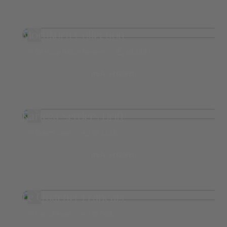
Morukuru Collection
De Hoop Nature Reserve
ab 589,-
mehr erfahren
Kariega Settlers Drift
Eastern Cape
ab 1.106,-
mehr erfahren
Le Quartier Français
Franschhoek
ab 509,-