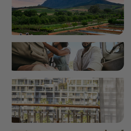
Babylonstoren Wine Estate & Farm:
Meine Reise in die Winelands
im Magazin weiterlesen
Safari-Packliste: das richtige Gepäck
im Magazin weiterlesen
Kapstadts exklusive Hotels:
Unverwechselbare Hideaways in der
Mother City
im Magazin weiterlesen