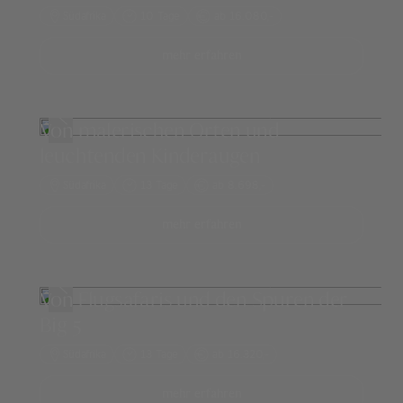
Südafrika
10 Tage
ab 16.080,-
mehr erfahren
Von malerischen Orten und
leuchtenden Kinderaugen
Südafrika
13 Tage
ab 8.698,-
mehr erfahren
Von Flugsafaris und den Spuren der
Big 5
Südafrika
13 Tage
ab 16.320,-
mehr erfahren