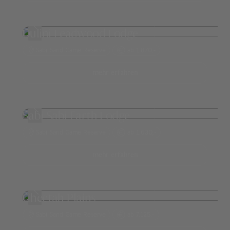
Dulini Leadwood Lodge
Sabi Sand Game Reserve
ab 1.870,-
mehr erfahren
Sabi Sabi Earth Lodge
Sabi Sand Game Reserve
ab 1.630,-
mehr erfahren
Cheetah Plains
Sabi Sand Game Reserve
ab 7.125,-