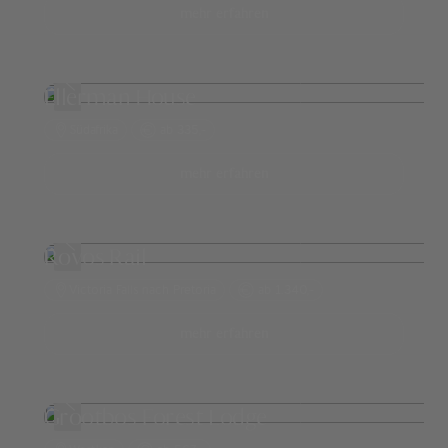
mehr erfahren
Ellerman House
Südafrika
ab 335,-
mehr erfahren
Rovos Rail
Victoria Falls nach Pretoria
ab 1.340,-
mehr erfahren
Grootbos Forest Lodge