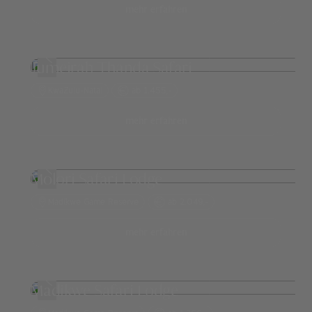
mehr erfahren
Jumeirah Thanda Safari
KwaZulu-Natal
ab 1.455,-
mehr erfahren
Molori Safari Lodge
Madikwe Game Reserve
ab 2.049,-
mehr erfahren
Madikwe Safari Lodge