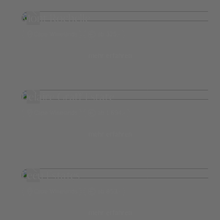
Mont Rochelle
Cape Winelands
ab 325,-
mehr erfahren
Delaire Graff Estate
Cape Winelands
ab 1.694,-
mehr erfahren
Leeu Estates
Cape Winelands
ab 853,-
mehr erfahren