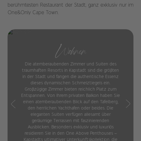
berühmtesten Restaurant der Stadt, ganz exklusiv nur im
One&Only Cape Town.
Wohnen
Die atemberaubenden Zimmer und Suiten des
traumhaften Resorts in Kapstadt sind die größten
in der Stadt und fangen die authentische Essenz
dieses dynamischen Schmelztiegels ein.
Großzügige Zimmer bieten reichlich Platz zum
Entspannen. Von Ihrem privaten Balkon haben Sie
einen atemberaubenden Blick auf den Tafelberg,
den herrlichen Yachthafen oder beides. Die
eleganten Suiten verfügen allesamt über
geräumige Terrassen mit faszinierenden
Ausblicken. Besonders exklusiv und luxuriös
residieren Sie in den One Above Penthouses –
Kapstadts ultimativer Unterkunftskollektion, die