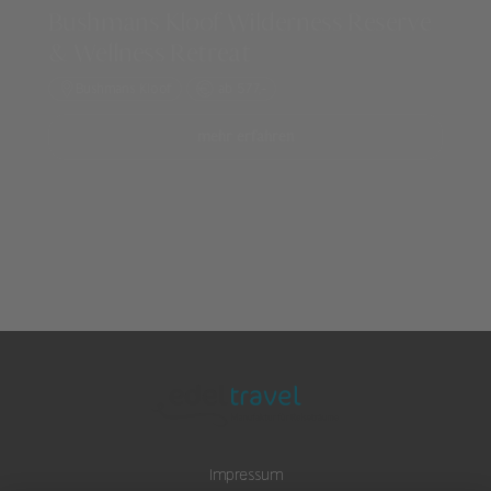
Bushmans Kloof Wilderness Reserve
& Wellness Retreat
Bushmans Kloof
ab 577,-
mehr erfahren
Impressum