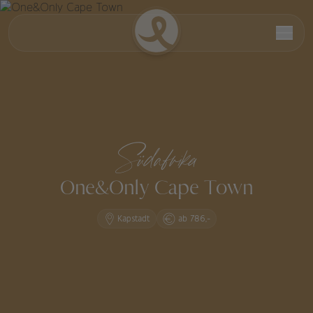
Südafrika
One&Only Cape Town
Kapstadt
ab 786,-