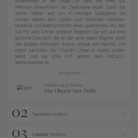
Willkommen in der Mega-City Delhi mit ihren 6,8
Millionen Einwohnern! Der Zweitname lautet "Stadt der
sieben Städte", weil sich im heutigen Stadtgebiet die
Ruinen sieben alter Städte und Festungen befinden.
Moderne und Altertum bilden einen spannenden Mix, den
Sie mit allen Sinnen erleben! Begeben Sie sich auf eine
geführte Exkursion, die an der Jama Masjid beginnt, einer
der größten Moscheen Asiens, erbaut aus Marmor und
rotem Sandstein. Der Chandni Chow ist Asiens größter
Markt und das Rote Fort gehört dem UNESCO-
Weltkulturerbe an.
weiterlesen
Empfehlung (2 Nächte):
The Oberoi New Delhi
02
Varanasi
(Indien)
03
Udaipur
(Indien)