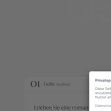
0
Ajabgarh
2 Nächte
01
Delhi
(Indien)
Erleben Sie eine romantische Ri