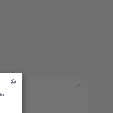
05
Ranthambore
2 Nächte
Übersicht
01
02
03