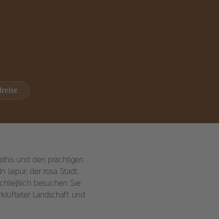
reise
elhis und den prächtigen
Jaipur, der rosa Stadt,
chließlich besuchen Sie
rklüfteter Landschaft und