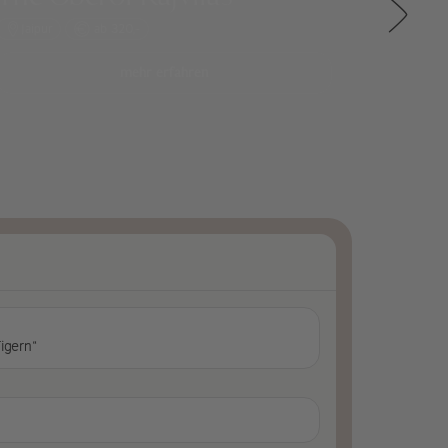
Jaipur
ab 320,-
Ajabga
mehr erfahren
igern“