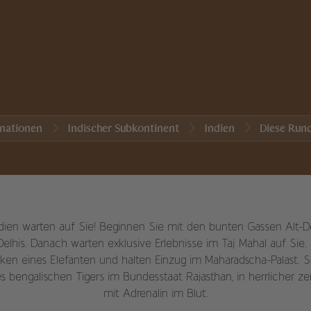
inationen
Indischer Subkontinent
Indien
Diese Rund
dien warten auf Sie! Beginnen Sie mit den bunten Gassen Alt-D
his. Danach warten exklusive Erlebnisse im Taj Mahal auf Sie. In 
ken eines Elefanten und halten Einzug im Maharadscha-Palast. S
es bengalischen Tigers im Bundesstaat Rajasthan, in herrlicher ze
mit Adrenalin im Blut.