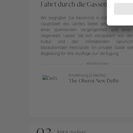
Fahrt durch die Gassen Alt-Dehli
Wir begrüßen Sie herzlichst in Indien! Delhi, di
Hauptstadt des Landes, bietet eine perfekte M
einer spannenden Vergangenheit und einer 
Gegenwart. Lassen Sie sich verzaubern von der
Kultur und den mitreißenden Geschich
bezaubernden Metropole. Ein privater Guide steh
Begleitung für Ihre Ausflüge zur Verfügung.
weiterlesen
Empfehlung (2 Nächte):
The Oberoi New Delhi
02
Agra
(Indien)