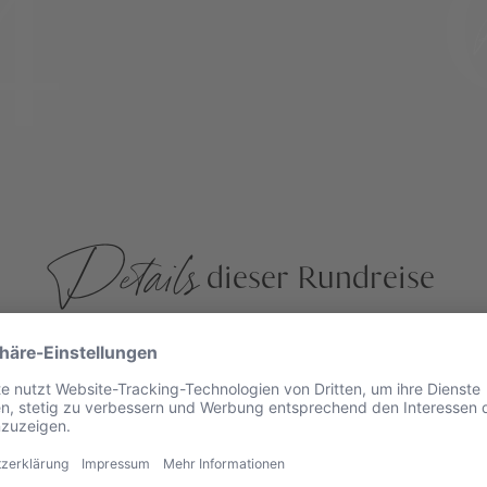
4
Details
dieser Rundreise
kscha-