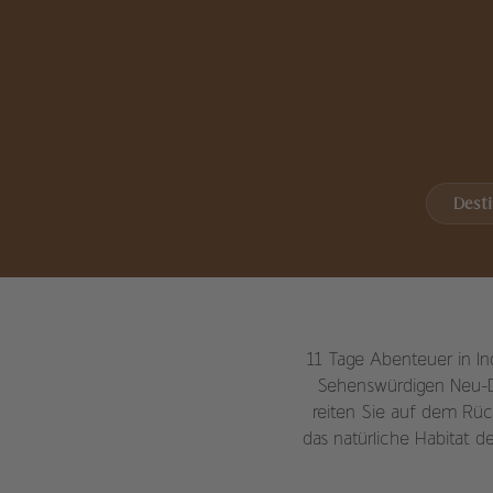
Dest
11 Tage Abenteuer in In
Sehenswürdigen Neu-Del
reiten Sie auf dem Rüc
das natürliche Habitat d