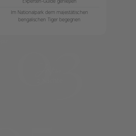
Experten-Guide genießen
Im Nationalpark dem majestätischen
bengalischen Tiger begegnen
03
Jaipur
2 Nächte