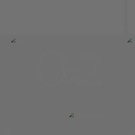
02
Agra
2 Nächte