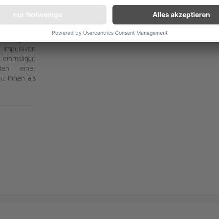
s.
e sagenhafte
ischung aus
impulsiven
 einmaligen
ten einer
t Ihnen als