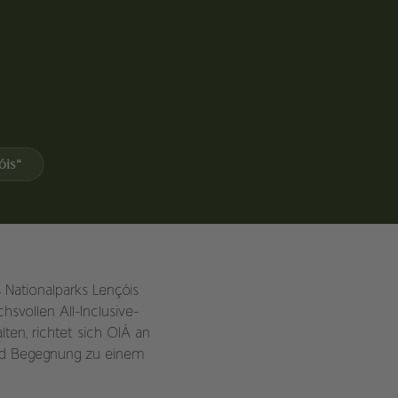
óis“
 Nationalparks Lençóis
svollen All-Inclusive-
lten, richtet sich OIÁ an
und Begegnung zu einem