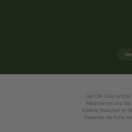
Des
Das OIÁ Casa Lençóis 
Maranhenses und das e
Erlebnis. Reduziert im D
Reisende, die Ruhe, A