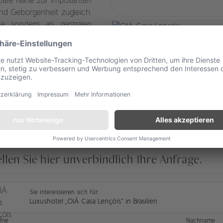
lbare Nähe zur imposanten
nd Geborgenheit zugleich.
se, sondern als zentralen
l und prägend. Das Anwesen
ehemaligen Farm, deren
de. Die ruhige, ländliche
 und geprägt von natürlicher
ellen Sie hier unverbindlich Ihre Anfrage.
Sie interessieren sich für:
Luxushotel „OIÁ Casa Lençóis“ in Brasilien
ame
Nachname