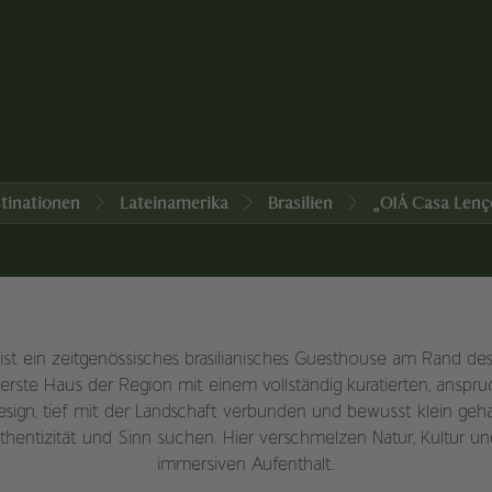
tinationen
Lateinamerika
Brasilien
„OIÁ Casa Lenç
ist ein zeitgenössisches brasilianisches Guesthouse am Rand des
rste Haus der Region mit einem vollständig kuratierten, anspruch
esign, tief mit der Landschaft verbunden und bewusst klein geha
uthentizität und Sinn suchen. Hier verschmelzen Natur, Kultur 
immersiven Aufenthalt.