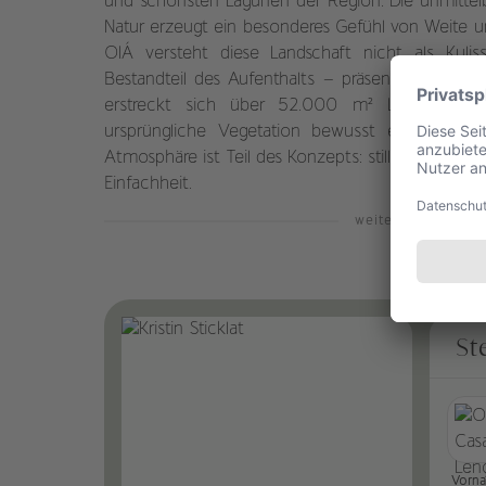
und schönsten Lagunen der Region. Die unmitte
Natur erzeugt ein besonderes Gefühl von Weite u
OIÁ versteht diese Landschaft nicht als Kulis
Bestandteil des Aufenthalts – präsent, kraftvol
erstreckt sich über 52.000 m² Land einer 
ursprüngliche Vegetation bewusst erhalten wur
Atmosphäre ist Teil des Konzepts: still, weitläufig
Einfachheit.
weiterlesen
St
Vorn