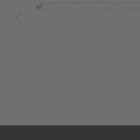
Anavilhanas Jungle Lodge
Amazonas
ab 2.520,-
mehr erfahren