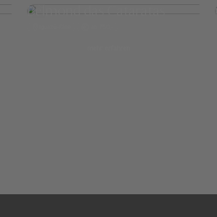
Belmond das Cataratas
Iguazú-Fälle
ab 750,-
mehr erfahren