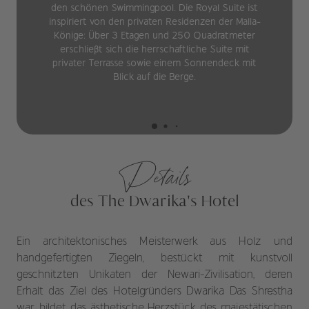
den schönen Swimmingpool. Die Royal Suite ist
inspiriert von den privaten Residenzen der Malla-
Könige: Über 3 Etagen und 250 Quadratmeter
erschließt sich die herrschaftliche Suite mit
privater Terrasse sowie einem Sonnendeck mit
Blick auf die Berge.
Details
des The Dwarika's Hotel
Ein architektonisches Meisterwerk aus Holz und
handgefertigten Ziegeln, bestückt mit kunstvoll
geschnitzten Unikaten der Newari-Zivilisation, deren
Erhalt das Ziel des Hotelgründers Dwarika Das Shrestha
war, bildet das ästhetische Herzstück des majestätischen