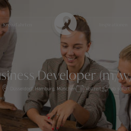
Kreuzfahrten
Inspirationen
siness Developer (m/w
Düsseldorf,
Hamburg,
München
Vollzeit
ab sofort