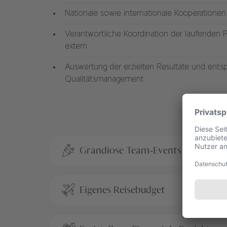
Nationale sowie internationale Kooperatione
Verantwortliche Koordination der laufenden Pr
extern
Auswertung der erzielten Resultate und ent
Qualitätsmanagement
Grandiose Team-Events
Eigenes Reisebudget