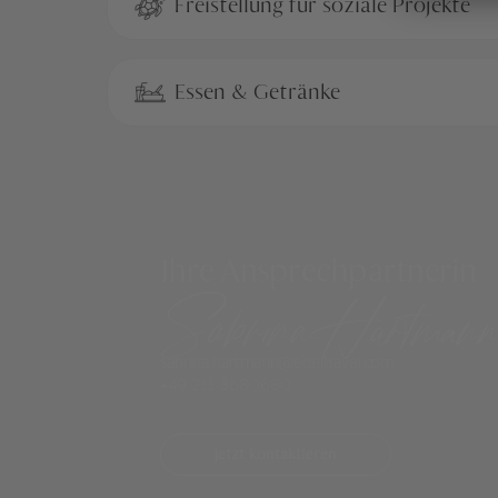
Freistellung für soziale Projekte
Essen & Getränke
Ihre Ansprechpartnerin
Sabrina Hartmann
sabrina.hartmann@edeltravel.com
+49 211 8680680
jetzt kontaktieren