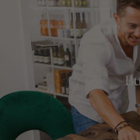
+49 211 8680680
office@edeltravel.com
Destinationen
Rundreisen
Bu