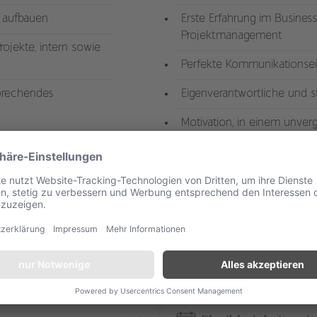
n aufbauen
Erste Erfahrung im Busine
Projektmanagement
ojekte, intern sowie
Perfekte Kommunikationsei
sprechendes
Eigenverantwortliche und s
Motivation, in einem unve
Fort- und Weiterbi
Moderne Technik