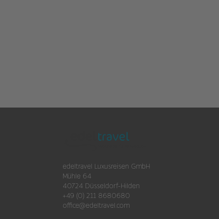
edeltravel Luxusreisen GmbH
Mühle 64
40724 Düsseldorf-Hilden
+49 (0) 211 8680680
office@edeltravel.com