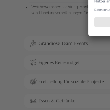
Wettbewerbsbeobachtung: Monitoring des Ma
von Handlungsempfehlungen für unser Produ
Grandiose Team-Events
Eigenes Reisebudget
Freistellung für soziale Projekte
Essen & Getränke