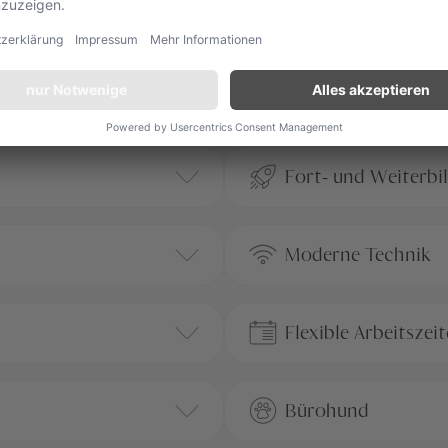
Reisebereitschaft für welt
rktes und Ableitung
kt-Setup.
Fort- und Weiterbi
Moderne Technik
Flexible Arbeitszei
Bürohund