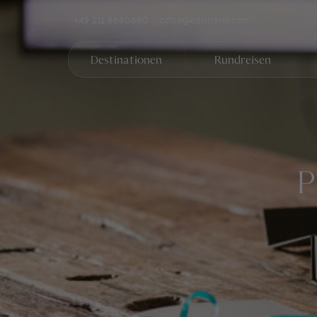
+49 211 8680680
office@edeltravel.com
Destinationen
Rundreisen
P