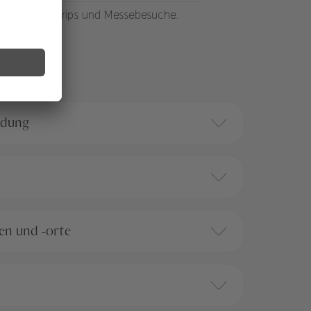
weite Inspec-Trips und Messebesuche.
ldung
ten und -orte