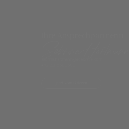
Ihre Ansprechpartnerin
Sabrina Hartmann
sabrina.hartmann@edeltravel.com
+49 211 8680680
jetzt kontaktieren