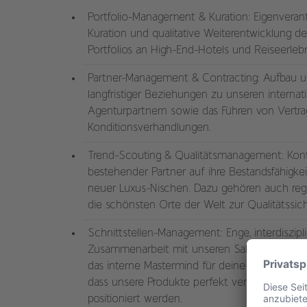
Portfolio-Management & Kuration: Eigenverant
Kuration und qualitative Weiterentwicklung d
Portfolios an High-End-Hotels und Reiseerleb
Partner-Management & Contracting: Aufbau un
langfristiger Beziehungen zu unseren internat
Agenturpartnern sowie das Führen von Vertra
Konditionsverhandlungen.
Trend-Scouting & Qualitätsmanagement: Konti
bestehender Partner auf ihre Bestandsfähigke
neuer Luxus-Nischen. Dazu gehören auch reg
die schönsten Orte der Welt zur Qualitätssic
Schnittstellen-Management: Enge, interdiszipl
Zusammenarbeit mit unseren Sales- und Mark
das interne Mastermind für deine Destinationen
dass unsere Produkte perfekt verstanden un
positioniert werden.