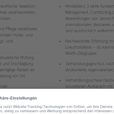
wortliche Selektion,
Mindestens 3 Jahre fundier
eines verantworteten
Management, Contracting 
nissen.
Bewerbungen von Senior-Pro
internationalen Netzwerk u
d Pflege belastbarer,
sind ausdrücklich willkomm
ionalen Hotel- und
gs- und
Nachweisbare Erfahrung im
Luxushotellerie – du kenns
Worth-Zielgruppe.
nuierliche Prüfung
it und Erschließung
Verhandlungsgeschick, kau
elmäßige Reisen an
strukturierte, eigenverantwo
herung vor Ort.
Verhandlungssichere Deuts
inäre
souveränen Austausch mit 
eting-Teams. Du bist
internen Team.
 und stellst sicher,
Eine gesunde Mischung aus
d am Markt optimal
Leidenschaft für außergewö