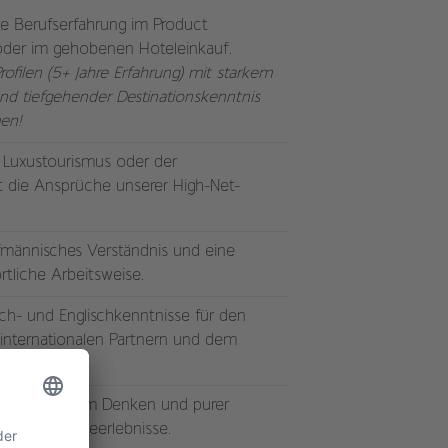
te Berufserfahrung im Product
oder im gehobenen Hoteleinkauf.
filen (5+ Jahre Erfahrung) mit starkem
nd tiefgehender Destinationskenntnis
en!
 Luxustourismus oder der
t die Ansprüche unserer High-Net-
fmännisches Verständnis und eine
rtliche Arbeitsweise.
ch- und Englischkenntnisse für den
internationalen Partnern und dem
 analytischem Denken und purer
hnliche Reiseerlebnisse.