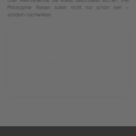
oder Alleinreisende, die etwas Besonderes suchen. Ihre
Philosophie: Reisen sollen nicht nur schön sein –
sondern nachwirken.
Ihr direkter Kontakt
Maike Tornquist
maike.tornquist@edeltravel.com
+49 40 22851500