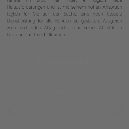
Familie im Blut. Hier findet er täglich neue
Herausforderungen und ist mit seinem hohen Anspruch
täglich für Sie auf der Suche, eine noch bessere
Dienstleistung für alle Kunden zu gestalten. Ausgleich
zum fordernden Alltag findet er in seiner Affinität zu
Leistungssport und Oldtimern.
Ihr direkter Kontakt
Till Brunecker
tb@edeltravel.com
+49 211 8680680