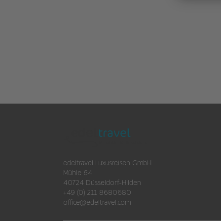
edeltravel Luxusreisen GmbH
Mühle 64
40724 Düsseldorf-Hilden
+49 (0) 211 8680680
office@edeltravel.com