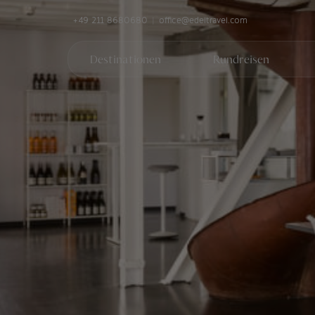
+49 211 8680680
office@edeltravel.com
Destinationen
Rundreisen