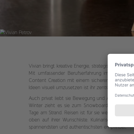
Vivian bringt kreative Energie, strategisches Denk
Mit umfassender Berufserfahrung im Bereich Soc
Content Creation mit einem sicheren Blick für Mar
Ideen visuell umzusetzen ist ihr zentraler Antrieb.
Auch privat liebt sie Bewegung und Abwechslung: 
Winter zieht es sie zum Snowboarden in die ös
Tage am Strand. Reisen ist für sie weit mehr als e
oben auf ihrer Wunschliste. Kulinarisch begeist
spannendsten und authentischsten empfindet.