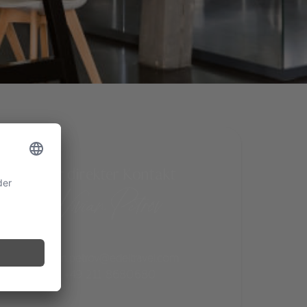
Ihr direkter Kontakt
Vivian Petrov
vivian.petrov@edeltravel.com
+49 211 8680680