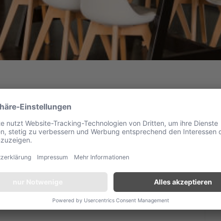
en und ein ausgeprägtes Gespür für Inhalte und Ästhetik mit.
ial Media Marketing verbindet sie ihre Leidenschaft für
kenauftritt und Storytelling. Kreativ zu arbeiten und neue
Seit über 13 Jahren tanzt sie mit großer Leidenschaft. Im
terreichischen Berge, im Sommer genießt sie entspannte
in Hobby – es ist Teil ihrer Inspiration. Kapstadt steht ganz
ert sie besonders Georgien, dessen Küche sie als eine der