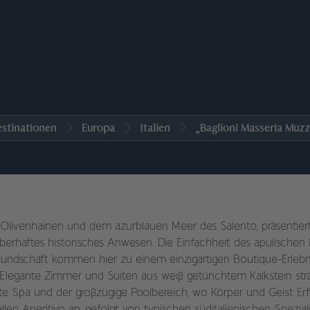
stinationen
Europa
Italien
„Baglioni Masseria Muz
ivenhainen und dem azurblauen Meer des Salento, präsentiert 
berhaftes historisches Anwesen. Die Einfachheit des apulischen 
freundschaft kommen hier zu einem einzigartigen Boutique-Erle
 Elegante Zimmer und Suiten aus weiß getünchtem Kalkstein stra
e Spa und der großzügige Poolbereich, wo Körper und Geist Erf