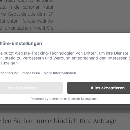
nstadt Otranto entfernt,
uzza in der schönen Natur
ische Gebäude aus dem 17.
tünchten Kalksteinwände,
nd romantischen Innenhöfe
eckt sich ein Panorama von
 dem tiefblauen Meer. Die
 sind von üppiger Natur
itektonische Identität der
Entspannen ein; in einigen
ernden Blick auf den
ellen Sie hier unverbindlich Ihre Anfrage.