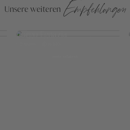
Empfehlungen
Unsere weiteren
Borgo Egnazia
Apulien
ab 630,-
mehr erfahren