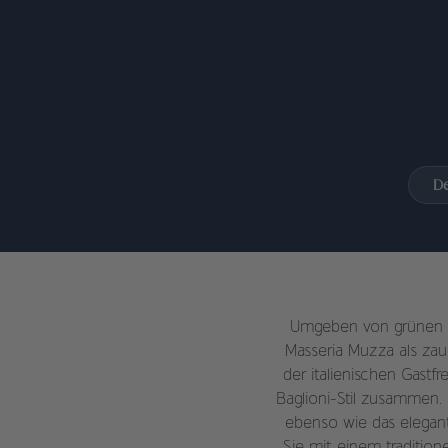
De
Umgeben von grünen Ol
Masseria Muzza als zau
der italienischen Gast
Baglioni-Stil zusammen.
ebenso wie das elegant