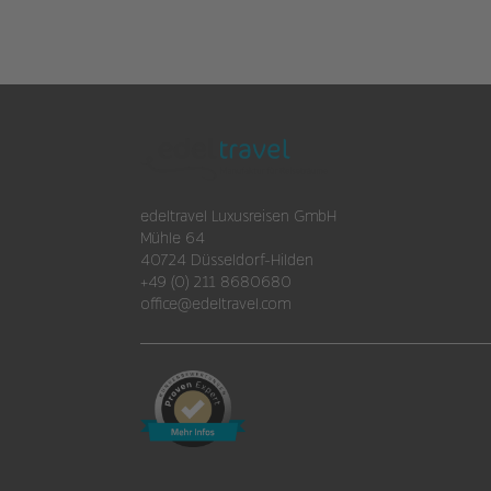
edeltravel Luxusreisen GmbH
Mühle 64
40724 Düsseldorf-Hilden
+49 (0) 211 8680680
office@edeltravel.com