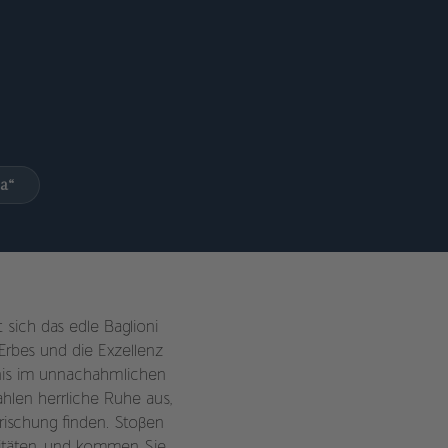
za“
sich das edle Baglioni
Erbes und die Exzellenz
bnis im unnachahmlichen
hlen herrliche Ruhe aus,
rischung finden. Stoßen