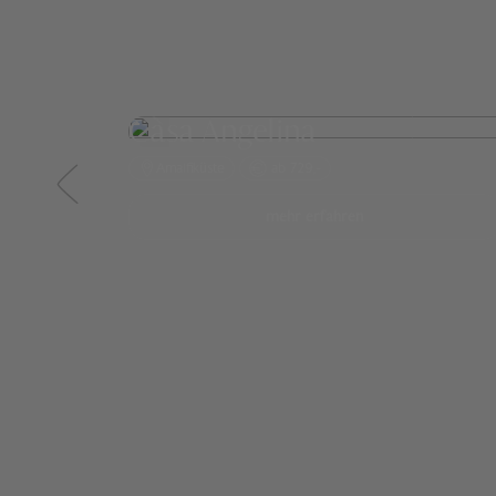
Casa Angelina
Amalfiküste
ab 729,-
mehr erfahren