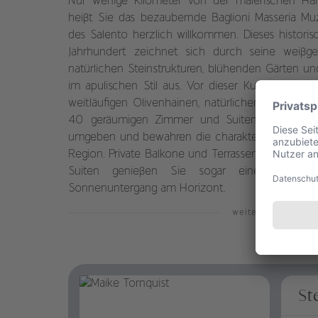
Nur wenige Kilometer von der malerischen Hafe
heißt Sie das bezaubernde Baglioni Masseria M
des Salento herzlich willkommen. Dieses histor
Jahrhundert zeichnet sich durch seine weißge
natürlichen Steinstrukturen, blühenden Gärten u
im apulischen Stil aus. Vor dieser Kulisse erstr
weitläufigen Olivenhainen, natürlichen Seen und
40 geräumigen Zimmer und Suiten des Hotels
umgeben und bewahren die charakteristische arch
Region. Private Balkone und Terrassen laden zum 
Suiten genießen Sie sogar einen bezaub
Sonnenuntergang am Horizont.
weiterlesen
St