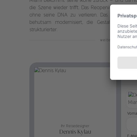
Miami bekommt seine Ikone zurück – und damit 
die Szene wieder trifft. Das Reopening führt das
ohne seine DNA zu verlieren. Das historische
behutsam modernisiert, die Gestaltung wirkt 
strukturierter.
weiterlesen
St
Vorn
Ihr Reisedesigner
Dennis Kylau
E-Mai