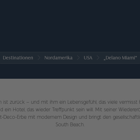
Destinationen
Nordamerika
USA
„Delano Miami“
ist zurück – und mit ihm ein Lebensgefühl, das viele vermisst ha
 ein Hotel, das wieder Treffpunkt sein will. Mit seiner Wiedere
rt-Deco-Erbe mit modernem Design und bringt den gesellschaftl
South Beach.