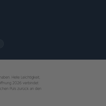
ben. Helle Leichtigkeit,
röffnung 2026 verbindet
ichen Puls zurück an den