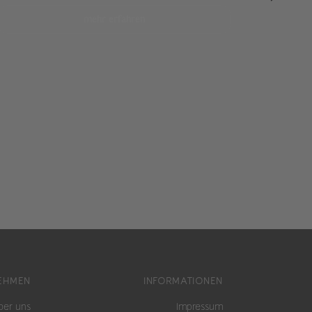
mehr erfahren
EHMEN
INFORMATIONEN
ber uns
Impressum