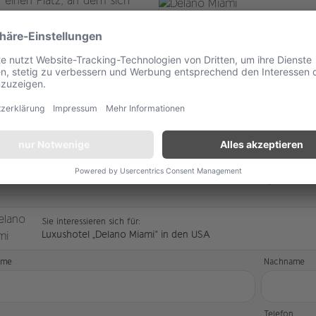
einen Platz, an dem sich
 Delano in eine neue Zeit,
 Art-Deco-Gebäude wurde
heute klarer, heller und
ellen Sie hier unverbindlich Ihre Anfrage.
Sie interessieren sich für:
Luxushotel „Delano Miami“ in den USA
ame
Nachname
l
Telefon