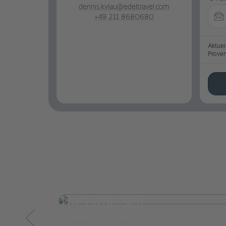
dennis.kylau@edeltravel.com
+49 211 8680680
Aktuel
Prove
The Little Nell
Aspen
ab 747,-