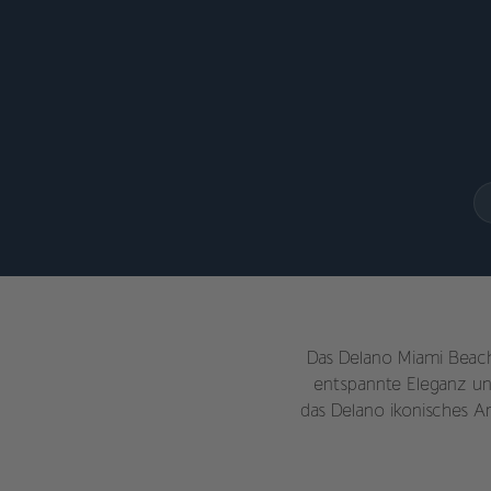
Das Delano Miami Beach 
entspannte Eleganz und
das Delano ikonisches A