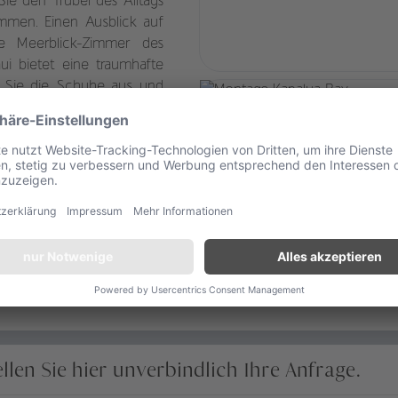
Sie den Trubel des Alltags
ommen. Einen Ausblick auf
ie Meerblick-Zimmer des
ui bietet eine traumhafte
en Sie die Schuhe aus und
feinen Sand. Verzaubernd
genen Restaurants, die mit
 lassen. Entspannen Sie am
, buchen Sie einen Termin
ine Runde schwimmen. Am
 bei einem romantischen
ellen Sie hier unverbindlich Ihre Anfrage.