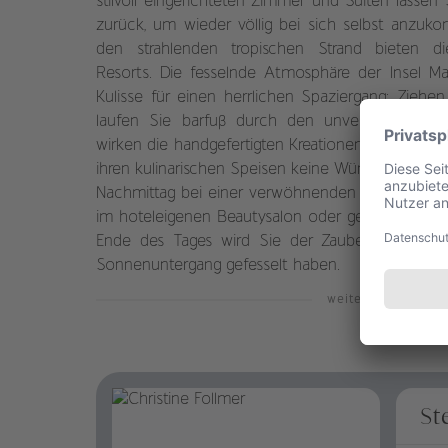
stilvoll eingerichteten Zimmer und Suiten lassen 
zurück, um wieder völlig bei sich selbst anzuk
den strahlenden tropischen Strand bieten d
Resorts. Die fesselnde Atmosphäre der Insel Ma
Kulisse für einen herrlichen Spaziergang: Zieh
laufen Sie barfuß durch den unvergleichlich 
wirken die handgefertigten Kreationen der hotelei
ihren kulinarischen Speisen keine Wünsche offen
Nachmittag bei einer verwöhnenden Spa-Einheit
im hoteleigenen Beautysalon oder gehen Sie e
Ende des Tages wird Sie der Zauber von Maui
Sonnenuntergang gefesselt haben.
weiterlesen
St