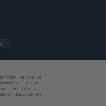
ay“
rammiert. Das Hotel, das
ngefangen von luxuriösen
peisen, werden Sie mit
heit von Kapalua Bay und