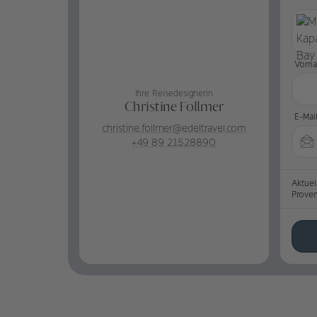
Vorn
Ihre Reisedesignerin
Christine Follmer
E-Mai
christine.follmer@edeltravel.com
+49 89 21528890
Aktuel
Prove