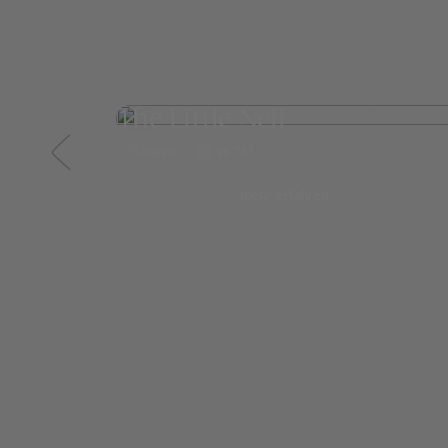
The Little Nell
Aspen
ab 747,-
mehr erfahren