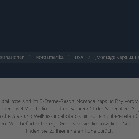
stinationen
Nordamerika
USA
„Montage Kapalua B
aklasse sind im 5-Sterne-Resort Montage Kapalua Bay vorprog
nen Insel Maui befindet, ist ein wahrer Ort der Superlative: A
eiche Spa- und Wellnessangebote bis hin zu fein zubereiteten S
Ihrem Wohlbefinden beiträgt. Genießen Sie die unsägliche Schön
finden Sie zu Ihrer inneren Ruhe zurück.