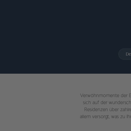
De
Verwöhnmomente der Extr
sich auf der wunderschö
Residenzen über zahlr
allem versorgt, was zu 