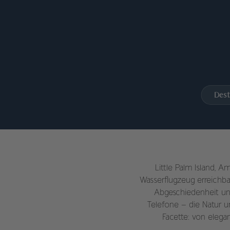
Dest
Little Palm Island, A
Wasserflugzeug erreichba
Abgeschiedenheit un
Telefone – die Natur u
Facette: von elega