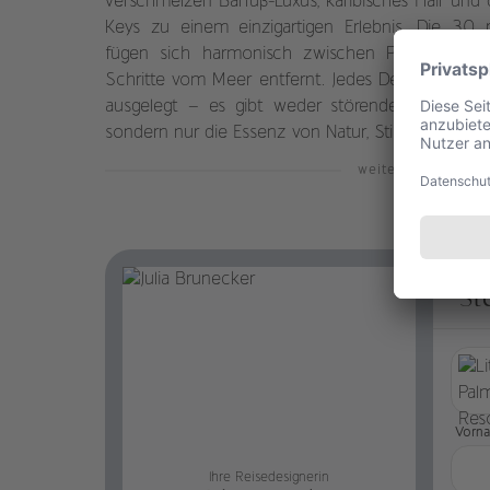
verschmelzen Barfuß-Luxus, karibisches Flair und d
Keys zu einem einzigartigen Erlebnis. Die 30
fügen sich harmonisch zwischen Palmen und 
Schritte vom Meer entfernt. Jedes Detail ist au
ausgelegt – es gibt weder störende Bildschirm
sondern nur die Essenz von Natur, Stille und erles
weiterlesen
St
Vorn
Ihre Reisedesignerin