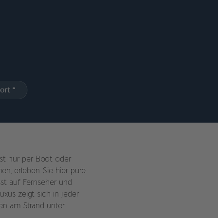
ort “
 ist nur per Boot oder
en, erleben Sie hier pure
st auf Fernseher und
xus zeigt sich in jeder
sen am Strand unter