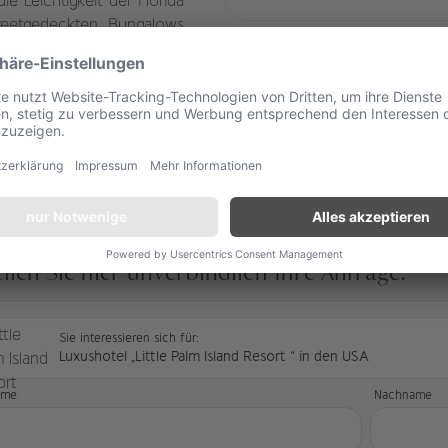
ie Leichtigkeit der Florida
 reetgedeckten Bungalows
Sandstrände, nur wenige
f Ruhe und Entschleunigung
e noch hektischen Alltag,
ener Gastfreundschaft.
ellen Sie hier unverbindlich Ihre Anfrage.
Sie interessieren sich für:
Luxushotel „Little Palm Island Resort “ in den USA
ame
Nachname