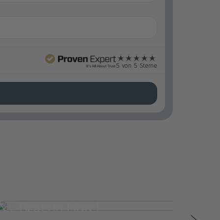
5 von 5 Sterne
XV Beacon Hotel
The 