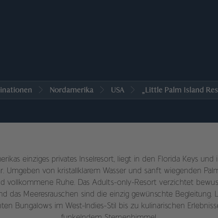
inationen
Nordamerika
USA
„Little Palm Island Res
merikas einziges privates Inselresort, liegt in den Florida Keys und
r. Umgeben von kristallklarem Wasser und sanft wiegenden Palm
d vollkommene Ruhe. Das Adults-only-Resort verzichtet bewus
nd das Meeresrauschen sind die einzig gewünschte Begleitung. Lu
nten Bungalows im West-Indies-Stil bis zu kulinarischen Erlebnis