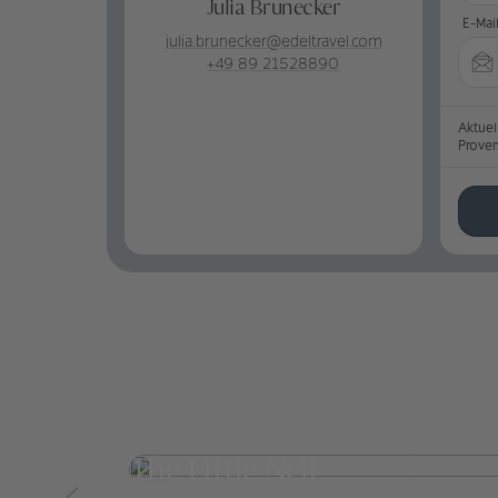
Julia Brunecker
E-Mai
julia.brunecker@edeltravel.com
+49 89 21528890
Aktuel
Prove
The Little Nell