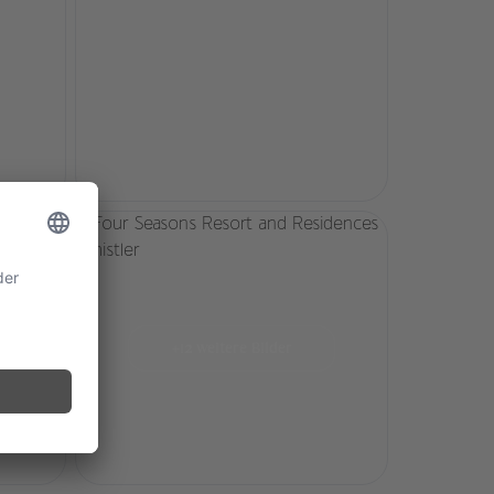
Ihnen den Zugang zu den Bergen und ein effizienter
Shuttleservice oder ein privater Fahrer bringen Sie
jederzeit gerne nach Whistler Village, wo Sie eine
filmreife Bergdorf-Atmosphäre mit zahlreichen
charmanten Geschäften erwartet. Tennisplätze sowie
mehrere Golfclubs, in denen Sie vergünstigte
Konditionen genießen, liegen ebenfalls in der Nähe.
+12 weitere Bilder