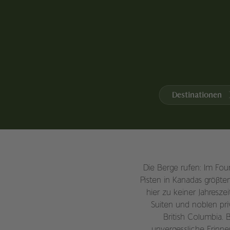
Destinationen
Die Berge rufen: Im Fou
Pisten in Kanadas größte
hier zu keiner Jahresz
Suiten und noblen pri
British Columbia.