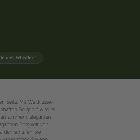
dences Whistler“
n Seite. Mit Weltklasse-
ebhaften Bergdorf wird es
rnen Zimmern, eleganten
magischen Bergwelt von
arden schaffen Sie