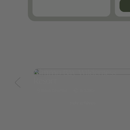
Nimmo Bay Wilderness
Resort
British Columbia
ab 3.390,-
mehr erfahren