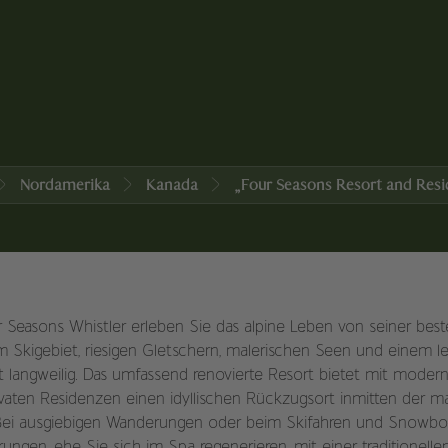
Nordamerika
Kanada
„Four Seasons Resort and Resi
r Seasons Whistler erleben Sie das alpine Leben von seiner beste
m Skigebiet, riesigen Gletschern, malerischen Seen und einem l
eit langweilig. Das umfassend renovierte Resort bietet mit mode
vaten Residenzen einen idyllischen Rückzugsort inmitten der 
 Bei ausgiebigen Wanderungen oder beim Skifahren und Snowbo