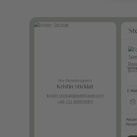
St
Vorn
Ihre Reisedesignerin
Kristin Sticklat
E-Mai
kristin.sticklat@edeltravel.com
+49 211 8680680
Aktuel
Prove