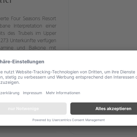
.
Bieren der Region – wahlweise als Degustationspalette
mit 14 unterschiedlichen Sorten. Achten Sie auch auf
besondere Aktionen des Hotels, wie zum Beispiel
erte Four Seasons Resort
Weinverkostungen der edelsten Tropfen aus British
bane Interpretation einer
Columbia und traditionelle nordamerikanische
S’mores (geröstete Marshmallows und ein Stück
eits des Trubels im Upper
geschmolzene Schokolade zwischen zwei knusprigen
e 273 Unterkünfte verfügen
Keksen), die an einer Feuerstelle im Innenhof
skamine und Balkone mit
zubereitet werden.
den Wald. Zeitgenössische
aus Kalbslederimitat und
ärischen Alpin-Flair bei.
e aus dem Vollen: Neben
auch Schneeschuhwandern,
dem Austragungsort der
Ein Ski-Concierge an der
hnen den Zugang zu den
ometern Pisten haben Sie