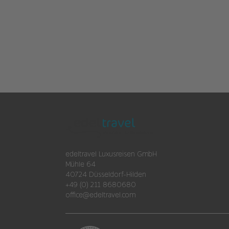
edeltravel Luxusreisen GmbH
Mühle 64
40724 Düsseldorf-Hilden
+49 (0) 211 8680680
office@edeltravel.com