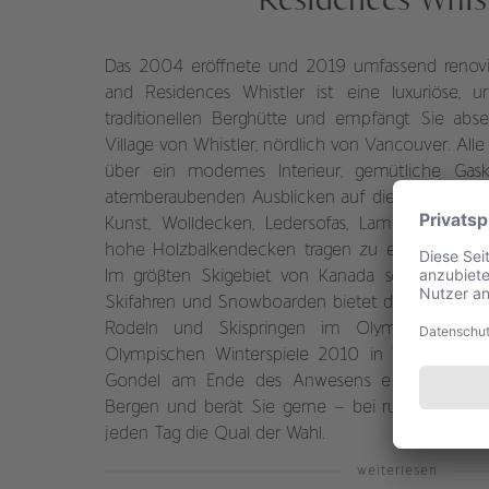
entscheiden sich am besten für eine der Residenzen
Hier genießen Sie völlig ungestört Annehmlichkeiten
wie offene Wohnbereiche und private Küchen –
Das 2004 eröffnete und 2019 umfassend renovi
perfekt, um sich ganz wie zu Hause zu fühlen.
and Residences Whistler ist eine luxuriöse, ur
traditionellen Berghütte und empfängt Sie abs
Village von Whistler, nördlich von Vancouver. All
über ein modernes Interieur, gemütliche Ga
atemberaubenden Ausblicken auf die Berge und 
Kunst, Wolldecken, Ledersofas, Lampenschirme 
hohe Holzbalkendecken tragen zu einem atmosph
Im größten Skigebiet von Kanada schöpfen Si
Skifahren und Snowboarden bietet das Gebiet 
Rodeln und Skispringen im Olympic Park, 
Olympischen Winterspiele 2010 in Vancouver. 
Gondel am Ende des Anwesens erleichtert I
Bergen und berät Sie gerne – bei rund 200 Kil
jeden Tag die Qual der Wahl.
weiterlesen