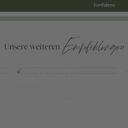
Fortfahren
Empfehlungen
Unsere weiteren
Four Seasons Hotel
Montreal
Montreal
ab 395,-
mehr erfahren