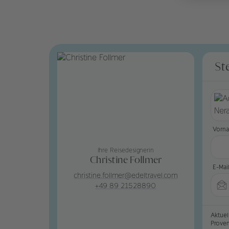
St
Vorn
Ihre Reisedesignerin
Christine Follmer
E-Mai
christine.follmer@edeltravel.com
+49 89 21528890
Aktuel
Prove