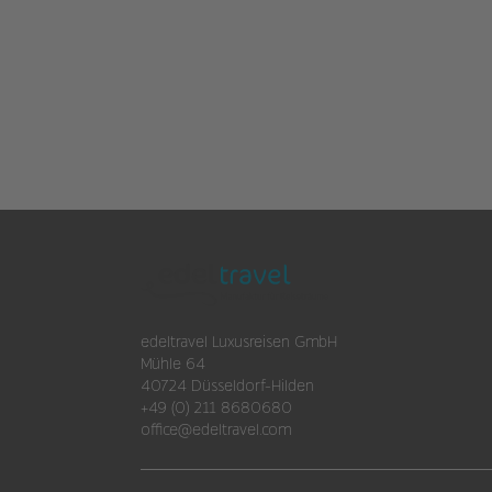
edeltravel Luxusreisen GmbH
Mühle 64
40724 Düsseldorf-Hilden
+49 (0) 211 8680680
office@edeltravel.com