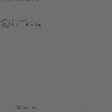
tigsten Fluss der Erde.
s
Preis pro Person
Preis auf Anfrage
Kulinarik
era eine Entdeckungsreise für sich, kuratiert vom
Pedro Miguel Schiaffino. Vergessen Sie Standard-
n auf den Tisch, die direkt aus dem Ökosystem des
e schlägt die Brücke zwischen der wilden Vielfalt
ner Haute Cuisine. Das Dinner im Restaurant ist
weiterlesen
 bei dem exzellente Weine und eine Atmosphäre
hmen für Gespräche über die Erlebnisse des Tages
bilden.