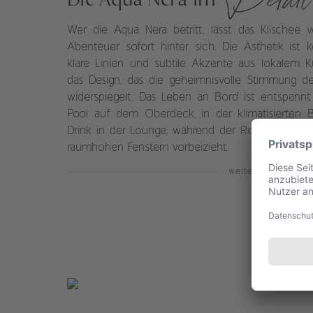
Wer die Aqua Nera betritt, lässt das Klischee 
Abenteuer sofort hinter sich. Die Ästhetik ist 
klare Linien und subtile Akzente aus lokalem 
das Design, das die geheimnisvolle Stimmung d
widerspiegelt. Das Leben an Bord ist entspann
Pool auf dem Oberdeck, in der klimatisierten 
Drink in der Lounge, während der Regenwald als
raumhohen Fenstern vorbeizieht.
weiterlesen