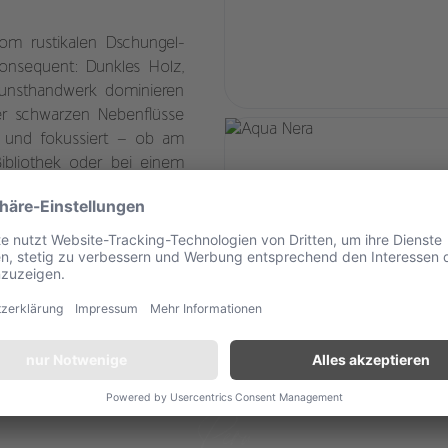
vom rustikalen Dschungel-
konsequent: Dunkles Holz,
Kunsthandwerk dominieren
er schwarzen Nebenflüsse
t und fokussiert – ob am
Bibliothek oder bei einem
 lebendige Kulisse an den
Reiseziele
der Aqua Nera
Peru