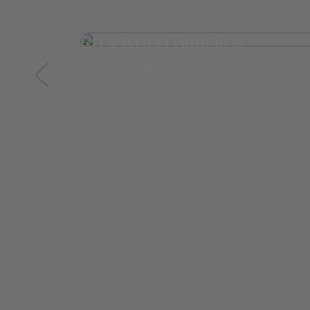
Rosewood Bangkok
Bangkok
ab 294,-
mehr erfahren