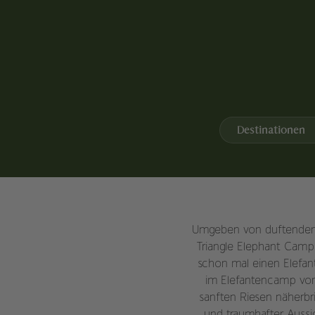
Destinationen
Umgeben von duftenden G
Triangle Elephant Camp
schon mal einen Elefant
im Elefantencamp vor 
sanften Riesen näherbr