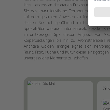
Ihres Herzens an die grauen Dickhäuter zu verlie
Sie das charakteristische Trompeten der Tiere, 
auf dem gesamten Anwesen zu finden sind. Nac
stärken Sie sich gebührend im Hotelrestaurant,
Spezialitäten wie auch internationale Klassiker se
im erstklassigen Spa, dessen Angebot von Mas
Körperpackungen bis hin zu Aromatherapien re
Anantara Golden Triangle eignet sich hervorra
Fauna, Flora, Küche und Kultur dieser einzigartig
unvergessliche Momente zu schaffen.
St