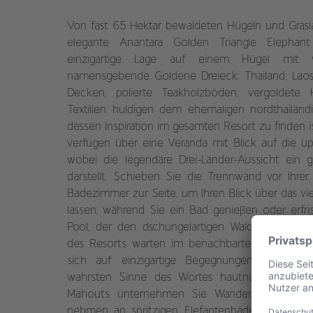
Von fast 65 Hektar bewaldeten Hügeln und Gras
elegante Anantara Golden Triangle Elepha
einzigartige Lage auf einem Hügel mit 
namensgebende Goldene Dreieck: Thailand, Lao
Decken, polierte Teakholzböden, vergoldete 
Textilien huldigen dem ehemaligen nordthailänd
dessen Inspiration im gesamten Resort zu finden i
verfügen über eine Veranda mit Blick auf die üp
wobei die legendäre Drei-Länder-Aussicht ein 
darstellt. Schieben Sie die Trennwand vor Ihre
Badezimmer zur Seite, um Ihren Blick über das vie
lassen, während Sie ein Bad genießen oder erfris
Pool, der den dschungelartigen Wald überblickt.
des Resorts warten im benachbarten Elefanten
sich auf einzigartige Begegnungen mit asiati
wahrsten Sinne des Wortes hautnah erfolgen. 
Mahouts unternehmen Sie Wanderungen mit 
nehmen an spritzigen Elefantenbädern teil – un