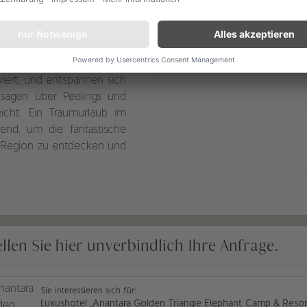
ren. Bereits morgens hören
die auch als Designmotive
h abenteuerlichen Tagen
 das exzellente regionale
rviert, und entspannen sich
sagen über Peelings und
icht. Ein Traumurlaub im
gend, um die fantastische
en Region zu entdecken und
ellen Sie hier unverbindlich Ihre Anfrage.
Sie interessieren sich für:
Luxushotel „Anantara Golden Triangle Elephant Camp & Resort