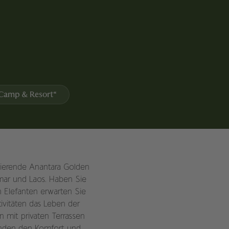
 Camp & Resort“
nierende Anantara Golden
mar und Laos. Haben Sie
n Elefanten erwarten Sie
ivitäten das Leben der
 mit privaten Terrassen