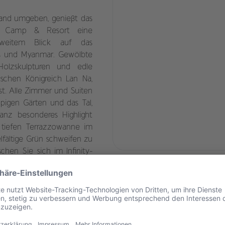
land umgeben, genießt das
nt Camp & Resort eine
weitem Blick auf das
s und Myanmar. Gewölbte
Holzskulpturen und edle
ischen Königreich Lan Na,
st. Alle Zimmer und Suiten
pigen Gärten und das Tal,
ganz besonderes Highlight
r tiefen Terrazzowanne im
lfältige Grün schweifen zu
chen Sie sich im Infinity-
 Die unumstrittenen Stars
camp auf Sie. Freuen Sie
schen Elefanten, die im
In Begleitung erfahrener
den sanften Riesen und
möglich, nicht einen Teil