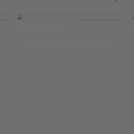
Capella Bangkok
Bangkok
ab 620,-
mehr erfahren