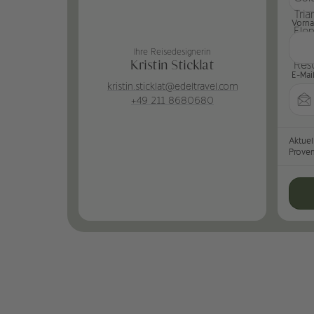
Vorn
Ihre Reisedesignerin
Kristin Sticklat
E-Mai
kristin.sticklat@edeltravel.com
+49 211 8680680
Aktuel
Prove