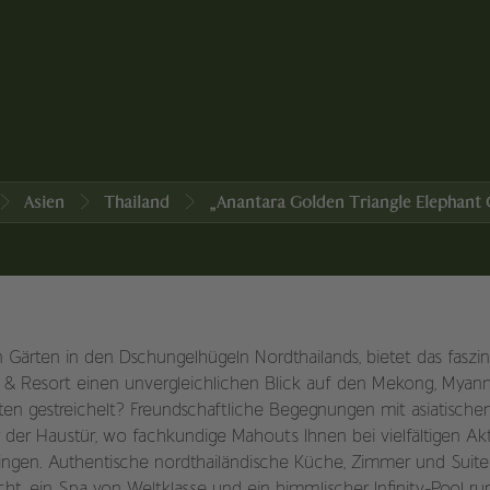
Asien
Thailand
„Anantara Golden Triangle Elephant
ärten in den Dschungelhügeln Nordthailands, bietet das faszi
 & Resort einen unvergleichlichen Blick auf den Mekong, Myan
en gestreichelt? Freundschaftliche Begegnungen mit asiatische
der Haustür, wo fachkundige Mahouts Ihnen bei vielfältigen Akt
ingen. Authentische nordthailändische Küche, Zimmer und Suiten