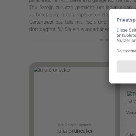
paradiesische Flair. Diese einzigartige Kulisse hat
The Sarojin zunutze gemacht, um Ihnen einen u
zu bescheren. In den imposanten Residenzen verf
Gartenareal, das teils mit Pools und Garten-Sala-P
dort beginnt für Sie ein wunderbar entspanntes L
weiterlesen
St
Vorn
Ihre Reisedesignerin
Julia Brunecker
E-Mai