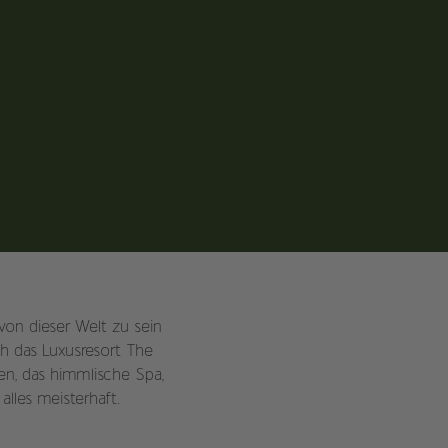
von dieser Welt zu sein
h das Luxusresort The
ten, das himmlische Spa,
alles meisterhaft.