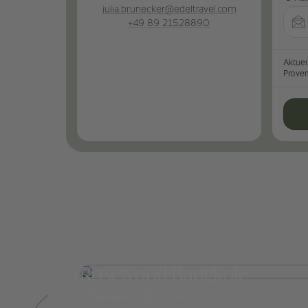
julia.brunecker@edeltravel.com
+49 89 21528890
Aktuel
Prove
Rosewood Bangkok
Bangkok
ab 294,-