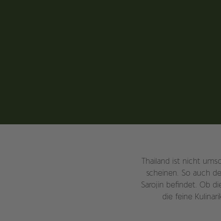
Thailand ist nicht ums
scheinen. So auch de
Sarojin befindet. Ob di
die feine Kulinar