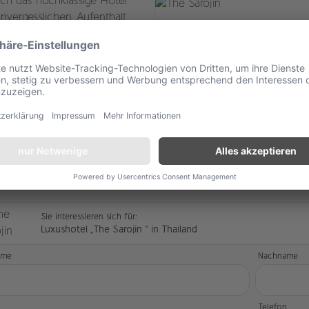
 sich das hochklassige Hotel
nvergesslichen Aufenthalt
ügen Sie über Ihr eigenes
avillons ausgestattet ist -
eben.
ellen Sie hier unverbindlich Ihre Anfrage.
Sie interessieren sich für:
Luxushotel „The Sarojin “ in Thailand
ame
Nachname
l
Telefon