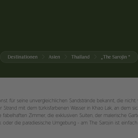
Destinationen
Asien
Thailand
„The Sarojin “
onst für seine unvergleichlichen Sandstrände bekannt, die nicht 
r Strand mit dem türkisfarbenen Wasser in Khao Lak, an dem sic
e fabelhaften Zimmer, die exklusiven Suiten, der malerische Gar
ik oder die paradiesische Umgebung - am The Sarojin ist einfach 