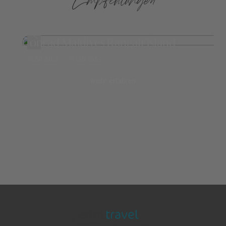
Conrad Maldives Rangali Island
Ari Atoll
ab 795,-
mehr erfahren