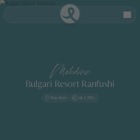
Malediven
Bulgari Resort Ranfushi
Raa Atoll
ab 1.785,-