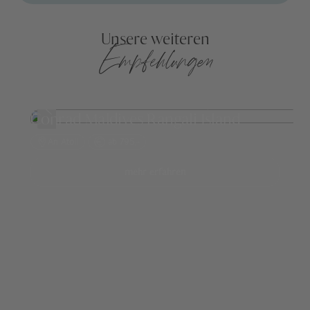
Unsere weiteren
Empfehlungen
Conrad Maldives Rangali Island
Ari Atoll
ab 795,-
mehr erfahren