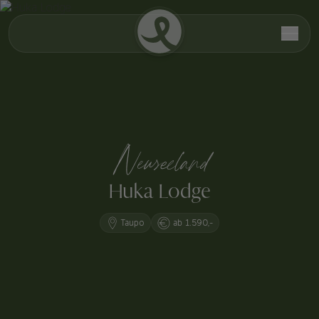
Neuseeland
Huka Lodge
Taupo
ab 1.590,-