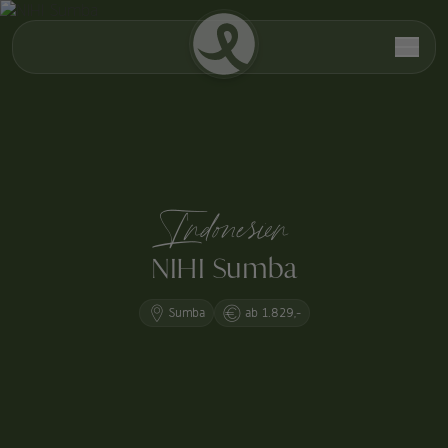
Indonesien
NIHI Sumba
Sumba
ab 1.829,-