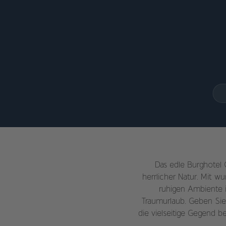
Das edle Burghotel 
herrlicher Natur. Mit 
ruhigen Ambiente is
Traumurlaub. Geben Sie
die vielseitige Gegend 