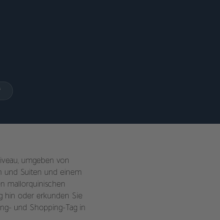
“
 Niveau, umgeben von
rn und Suiten und einem
en mallorquinischen
g hin oder erkunden Sie
ing- und Shopping-Tag in