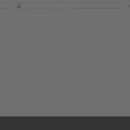
Finca La Donaira
Andalusien
ab 787,-
mehr erfahren