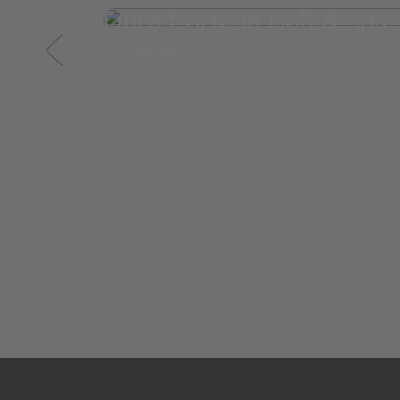
Finca Cortesin Golf & Spa
Andalusien
ab 882,-
mehr erfahren