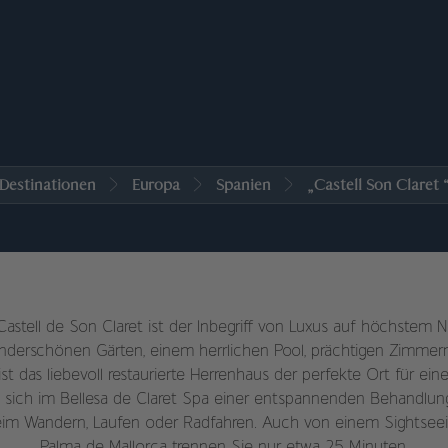
Destinationen
Europa
Spanien
„Castell Son Claret 
Castell de Son Claret ist der Inbegriff von Luxus auf höchstem
wunderschönen Gärten, einem herrlichen Pool, prächtigen Zimme
t das liebevoll restaurierte Herrenhaus der perfekte Ort für ein
 sich im Bellesa de Claret Spa einer entspannenden Behandlun
beim Wandern, Laufen oder Radfahren. Auch von einem Sightsee