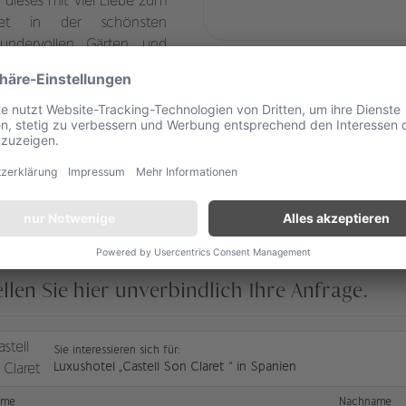
n dieses mit viel Liebe zum
ettet in der schönsten
undervollen Gärten, und
um dem hektischen Alltag zu
sen über einen von Palmen
 wie in einer anderen,
iös ausgestatteten Zimmer
ellen Sie hier unverbindlich Ihre Anfrage.
Sie interessieren sich für:
Luxushotel „Castell Son Claret “ in Spanien
ame
Nachname