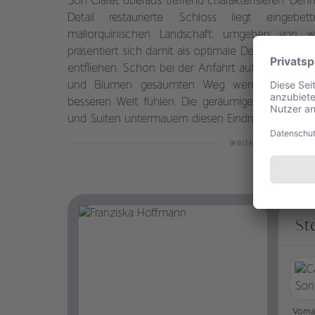
Son Claret überaus treffend charakterisieren. Den
Detail restaurierte Schloss liegt eingeb
mallorquinischen Landschaft, umgeben von w
präsentiert sich damit als optimale Destination, 
entfliehen. Schon bei der Anfahrt auf das Anwe
und Blumen gesäumten Weg werden Sie sich
besseren Welt fühlen. Die geräumigen und luxur
und Suiten untermauern diesen Eindruck.
weiterlesen
St
Vorn