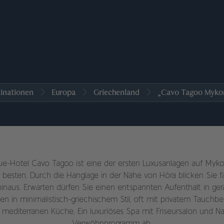
inationen
Europa
Griechenland
„Cavo Tagoo Myko
ue-Hotel Cavo Tagoo ist eine der ersten Luxusanlagen auf Myko
 besten. Durch die Hanglage in der Nähe von Hóra blicken Sie fa
naus. Erwarten dürfen Sie einen entspannten Aufenthalt in ge
len in minimalistisch-griechischem Stil, oft mit privatem Tauchb
editerranen Küche. Ein luxuriöses Spa mit Friseursalon und Na