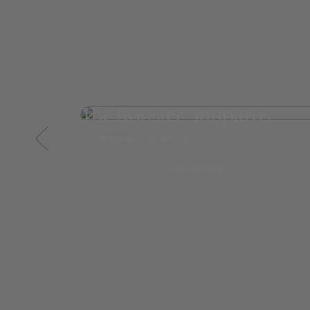
The Rooster Antiparos
Antiparos
ab 859,-
mehr erfahren