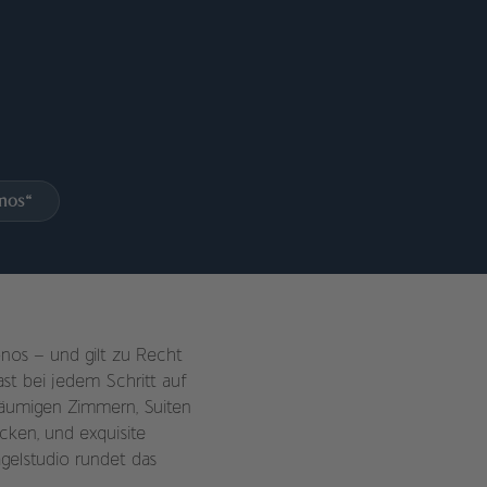
nos“
nos – und gilt zu Recht
st bei jedem Schritt auf
räumigen Zimmern, Suiten
ecken, und exquisite
gelstudio rundet das