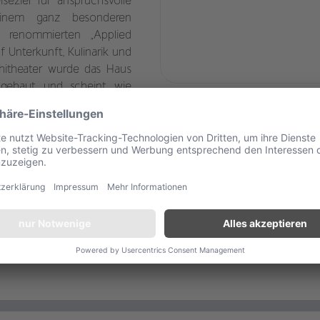
seziel für anspruchsvolle
inem ganz besonderen
m renommierten „Applied
uf Unterkunft, Kulinarik und
itheater wurde das Haus
ingebaut und scheint wie
en. Die Aussicht über die
temberaubend. Von den 83
perior-Zimmer, Suiten oder
mfort. Ganz egal, wo Sie
e Sonnenuntergänge über
en hinüber nach Mykonos-
 Nachtleben der Kykladen-
set-Vibe weltbekannt!