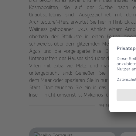
architektonisches Juwel und ein traumhaftes Rei
Kosmopoliten, die auf der Suche nach e
Urlaubserlebnis sind. Ausgezeichnet mit de
Architecture“-Preis, erwartet Sie hier in Hinblick a
Wellness gehobener Luxus. Ähnlich einem Amph
oberhalb der Steilküste in einen Felsen hine
schwerelos über dem glitzernden Meer zu schweb
Ägais und die vorgelagerte Insel Dilos ist a
Unterkünften des Hauses sind über die Hälfte Su
Villen mit extra viel Platz und maximalem Ko
untergebracht sind: Genießen Sie romantisch
dem Meer oder spazieren Sie in nur zehn Minut
Stadt. Dort tauchen Sie ein in das pulsierende
Insel – nicht umsonst ist Mykonos für seinen Jet
weiterlesen