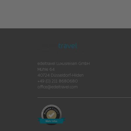
edeltravel Luxusreisen GmbH
Mühle 64
40724 Düsseldorf-Hilden
+49 (0) 211 8680680
office@edeltravel.com