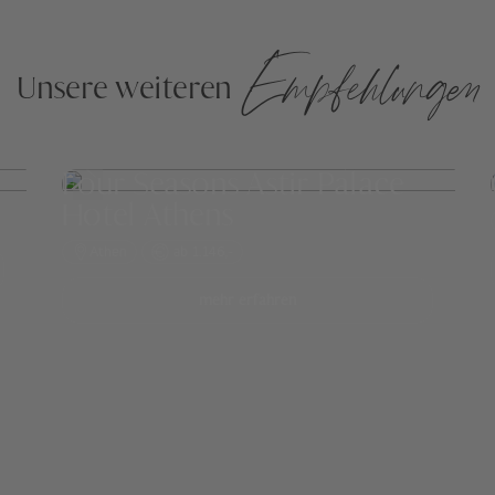
Empfehlungen
Unsere weiteren
Four Seasons Astir Palace
Hotel Athens
Athen
ab 1.146,-
mehr erfahren