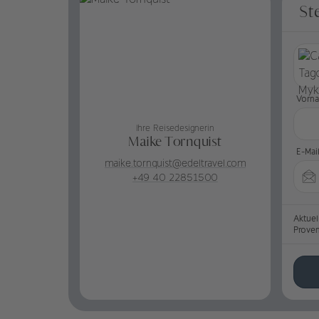
St
Vorn
Ihre Reisedesignerin
Maike Tornquist
E-Mai
maike.tornquist@edeltravel.com
+49 40 22851500
Aktuel
Prove