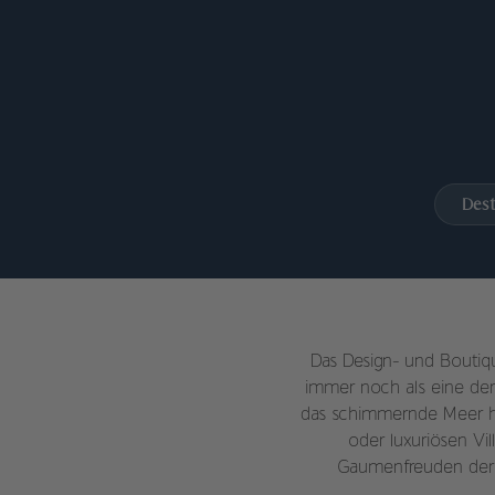
Dest
Das Design- und Boutiq
immer noch als eine der
das schimmernde Meer hi
oder luxuriösen Vil
Gaumenfreuden der m