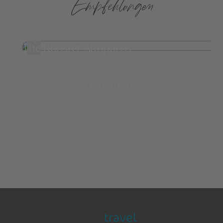
Empfehlungen
The Rooster Antiparos
Antiparos
ab 859,-
mehr erfahren