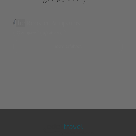
The Rooster Antiparos
Antiparos
ab 859,-
mehr erfahren